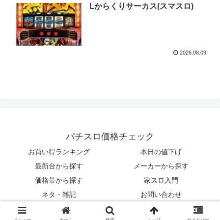
Lからくりサーカス(スマスロ)
2026.08.09
パチスロ価格チェック
お買い得ランキング
本日の値下げ
最新台から探す
メーカーから探す
価格帯から探す
家スロ入門
ネタ・雑記
お問い合わせ
© 2021 パチスロ価格チェック.