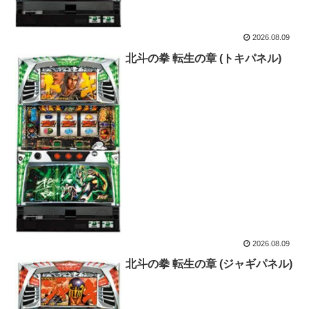
2026.08.09
北斗の拳 転生の章 (トキパネル)
2026.08.09
北斗の拳 転生の章 (ジャギパネル)