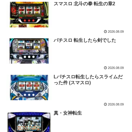
スマスロ 北斗の拳 転生の章2
2026.08.09
パチスロ 転生したら剣でした
2026.08.09
Lパチスロ転生したらスライムだ
った件 (スマスロ)
2026.08.09
真・女神転生