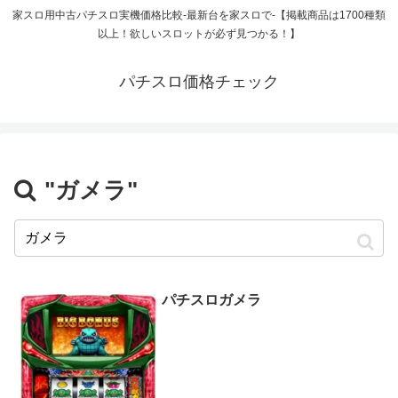
家スロ用中古パチスロ実機価格比較-最新台を家スロで-【掲載商品は1700種類
以上！欲しいスロットが必ず見つかる！】
パチスロ価格チェック
"ガメラ"
パチスロガメラ