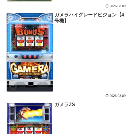
2026.08.09
ガメラハイグレードビジョン【4
号機】
2026.08.09
ガメラZS