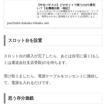
【中古パチスロ】どのサイトで買うのが1番安
い？【全機種比較・検証】
いろんな中古パチスロ実機販売サイトがあるけど、どこで
買うのが1番安い？全てのサイトを見て、値段比較するの
は、時間もかかるし面倒購入するサイトは1箇所にまとめ
たい！様々な中古パチスロ実機販売サイトが存在していま
す。A-SLOT、パチスロわっし...
pachislot-kakaku-hikaku.net
スロット台を設置
スロット台の購入が完了したら、あとは自宅に届く(もし
くは運送会社支店受取)のを待ちます。
受け取りましたら、電源ケーブルをコンセントに接続し
て、電源を入れるだけです。
思う存分遊戯