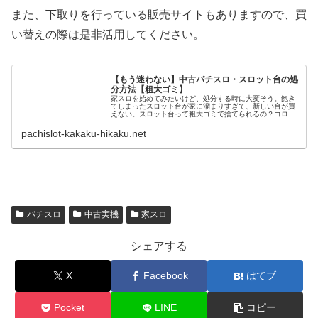
また、下取りを行っている販売サイトもありますので、買
い替えの際は是非活用してください。
【もう迷わない】中古パチスロ・スロット台の処
分方法【粗大ゴミ】
家スロを始めてみたいけど、処分する時に大変そう。飽き
てしまったスロット台が家に溜まりすぎて、新しい台が買
えない。スロット台って粗大ゴミで捨てられるの？コロナ
禍で自宅でできる趣味として、家スロが盛り上がってきて
います。家スロとは、自宅用にパチ...
pachislot-kakaku-hikaku.net
パチスロ
中古実機
家スロ
シェアする
X
Facebook
はてブ
Pocket
LINE
コピー