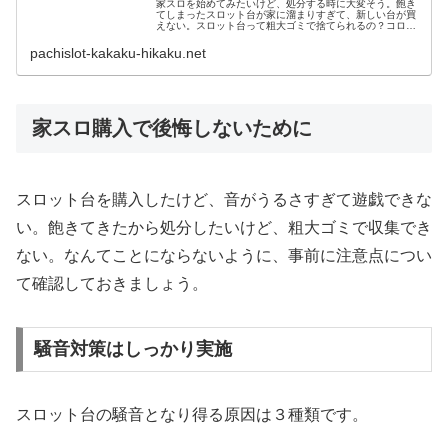
家スロを始めてみたいけど、処分する時に大変そう。飽き
てしまったスロット台が家に溜まりすぎて、新しい台が買
えない。スロット台って粗大ゴミで捨てられるの？コロナ
禍で自宅でできる趣味として、家スロが盛り上がってきて
います。家スロとは、自宅用にパチ...
pachislot-kakaku-hikaku.net
家スロ購入で後悔しないために
スロット台を購入したけど、音がうるさすぎて遊戯できな
い。飽きてきたから処分したいけど、粗大ゴミで収集でき
ない。なんてことにならないように、事前に注意点につい
て確認しておきましょう。
騒音対策はしっかり実施
スロット台の騒音となり得る原因は３種類です。