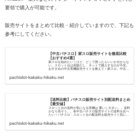
要領で購入が可能です。
販売サイトをまとめて比較・紹介していますので、下記も
参考にしてください。
【中古パチスロ】家スロ販売サイトを徹底比較
【おすすめ4選】
家スロを始めたい！けど、どこで買ったらいいか分からな
い。スロット台は高額だし、ネットで購入するのが不安。
おすすめの中古実機販売サイトを教えて！家スロ。中古の
スロット台を購入し、家で楽しむこと。家スロを始める際
に、一番初めにやるべきこと。それ...
pachislot-kakaku-hikaku.net
【送料比較】パチスロ販売サイト別配送料まとめ
【最安値】
スロット台の送料が気になる実機は 重いし大きい。。送料
かなり高そう。。各中古パチスロ販売サイトの送料を比べ
たい！パチスロ・スロット台の配送料を販売サイト別にま
とめました。「送料」は当然のことながら、スロットに限
らずネットショッピングにはつき...
pachislot-kakaku-hikaku.net