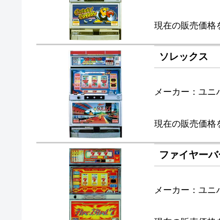
現在の販売価格
ソレックス
メーカー：ユニ
現在の販売価格
ファイヤーバ
メーカー：ユニ