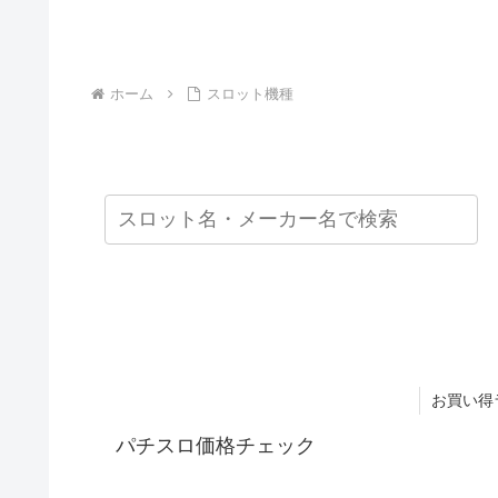
ホーム
スロット機種
お買い得
パチスロ価格チェック