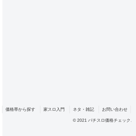
価格帯から探す
家スロ入門
ネタ・雑記
お問い合わせ
© 2021 パチスロ価格チェック.