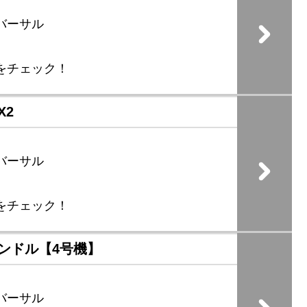
バーサル
をチェック！
X2
バーサル
をチェック！
ンドル【4号機】
バーサル