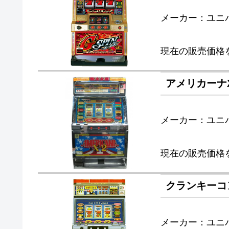
メーカー：ユニ
現在の販売価格
アメリカーナ
メーカー：ユニ
現在の販売価格
クランキーコ
メーカー：ユニ