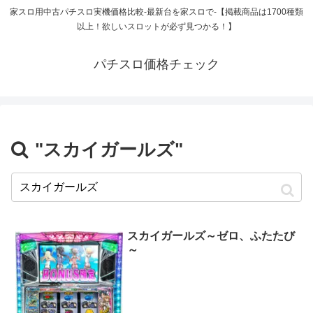
家スロ用中古パチスロ実機価格比較-最新台を家スロで-【掲載商品は1700種類
以上！欲しいスロットが必ず見つかる！】
パチスロ価格チェック
"スカイガールズ"
スカイガールズ～ゼロ、ふたたび
～