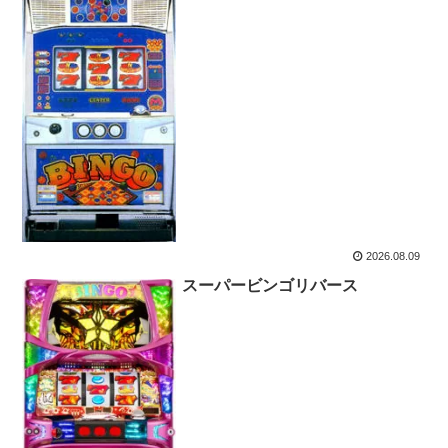
2026.08.09
スーパービンゴリバース