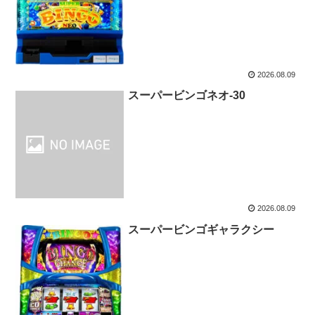
2026.08.09
スーパービンゴネオ-30
2026.08.09
スーパービンゴギャラクシー