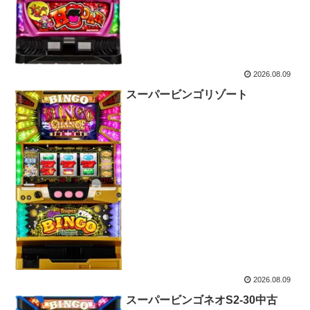
2026.08.09
スーパービンゴリゾート
2026.08.09
スーパービンゴネオS2-30中古