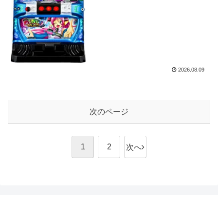
2026.08.09
次のページ
1
2
次へ