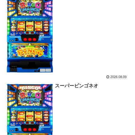
2026.08.09
スーパービンゴネオ