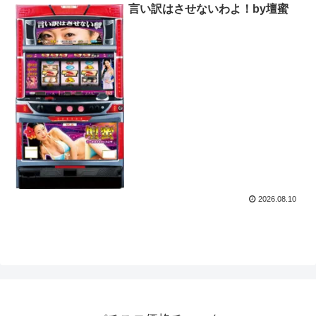
言い訳はさせないわよ！by壇蜜
2026.08.10