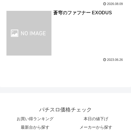
2026.08.09
蒼穹のファフナー EXODUS
2023.06.26
パチスロ価格チェック
お買い得ランキング
本日の値下げ
最新台から探す
メーカーから探す