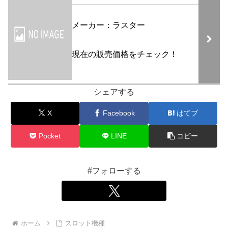
メーカー：ラスター
現在の販売価格をチェック！
シェアする
X
Facebook
はてブ
Pocket
LINE
コピー
#フォローする
ホーム
スロット機種