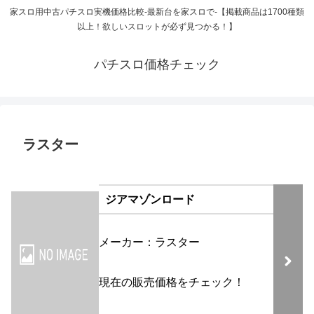
家スロ用中古パチスロ実機価格比較-最新台を家スロで-【掲載商品は1700種類
以上！欲しいスロットが必ず見つかる！】
パチスロ価格チェック
ラスター
ジアマゾンロード
メーカー：ラスター
現在の販売価格をチェック！