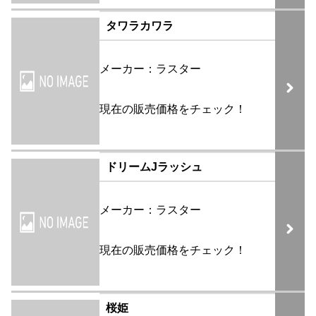
タワラカワラ
メーカー：ラスター
現在の販売価格をチェック！
ドリームJラッシュ
メーカー：ラスター
現在の販売価格をチェック！
桜姫