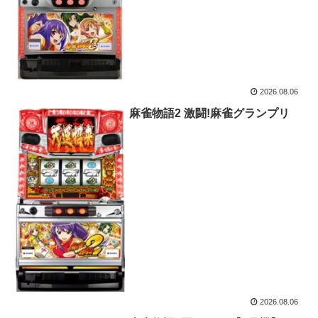
2026.08.06
麻雀物語2 激闘!麻雀グランプリ
2026.08.06