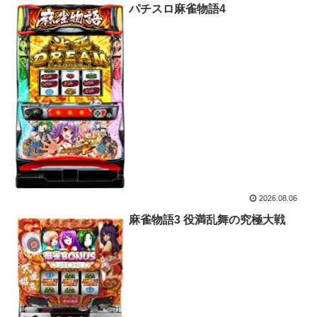
パチスロ麻雀物語4
2026.08.06
麻雀物語3 役満乱舞の究極大戦