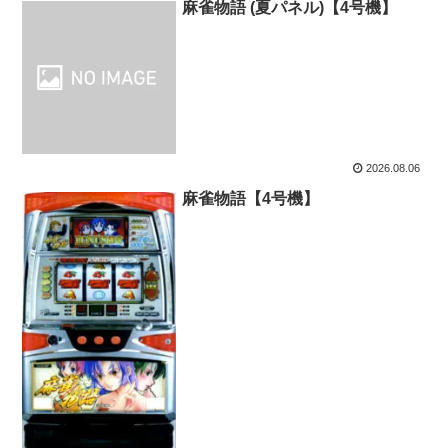
麻雀物語 (夏パネル)【4号機】
2026.08.06
麻雀物語【4号機】