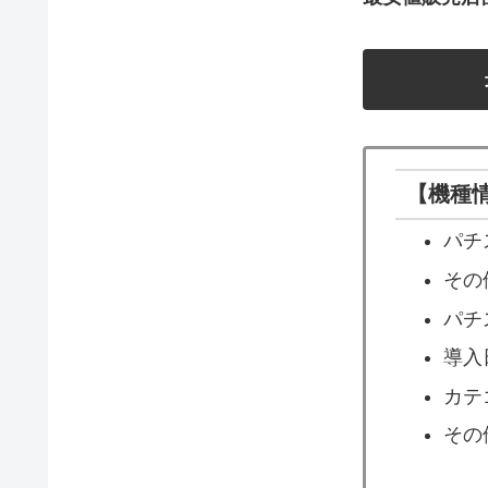
【機種情
パチ
その
パチ
導入日
カテ
その