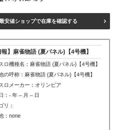
最安値ショップで在庫を確認する
報】麻雀物語 (夏パネル)【4号機】
スロ機種名：麻雀物語 (夏パネル)【4号機】
他の呼称：麻雀物語 (夏パネル)【4号機】
スロメーカー：オリンピア
：- 年 – 月 – 日
ゴリ：
他：none