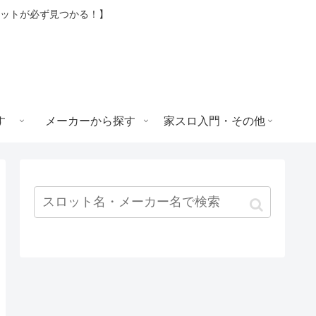
ロットが必ず見つかる！】
す
メーカーから探す
家スロ入門・その他