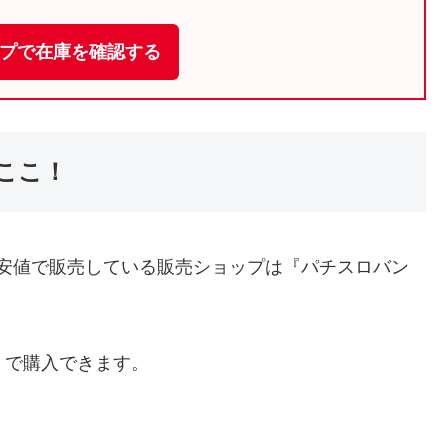
に在庫を確認しよう
が少なく、価格も日々変動します。
ップを先に確認しておくのがおすすめです。
プで在庫を確認する