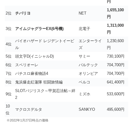
円
1,655,100
2位
チバリヨ
NET
円
1,313,000
3位
アイムジャグラーEX(6号機)
北電子
円
バイオハザード レジデントイービ
エンターライ
1,230,600
4位
ル
ズ
円
5位
頭文字D(イニシャルD)
サミー
730,100円
6位
スペリオーレ
バルテック
704,700円
7位
パチスロ麻雀物語4
オリンピア
704,700円
8位
鬼浜爆走紅蓮隊 狂闘旅情編
ベルコ
641,400円
SLOTバジリスク～甲賀忍法帖～絆
9位
ミズホ
533,600円
2
10
マクロスデルタ
SANKYO
495,600円
位
※2022年1月27日時点の価格