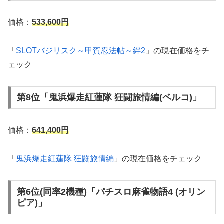
価格：
533,600円
「
SLOTバジリスク～甲賀忍法帖～絆2
」の現在価格をチ
ェック
第8位「鬼浜爆走紅蓮隊 狂闘旅情編(ベルコ)」
価格：
641,400円
「
鬼浜爆走紅蓮隊 狂闘旅情編
」の現在価格をチェック
第6位(同率2機種)「パチスロ麻雀物語4 (オリン
ピア)」