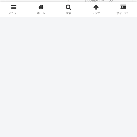
メニュー
ホーム
検索
トップ
サイドバー
シェアする
X
Facebook
はてブ
Pocket
LINE
コピー
ホーム
スロット機種
北電子
パチスロ価格チェック
お買い得ランキング
本日の値下げ
最新台から探す
メーカーから探す