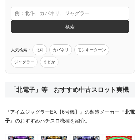
エヴァ
コードギアス
化物語
炎炎ノ消防隊
ガンダム
検索
ゲーム原作
人気検索：
北斗
カバネリ
モンキーターン
モンハン
バイオ
ペルソナ
ゴッドイーター
鉄拳
ジャグラー
まどか
低価格おすすめ
「北電子」等 おすすめ中古スロット実機
値下げ台
ディスクアップ
エウレカ
新鬼武者
ひぐらし
『アイムジャグラーEX【6号機】』の製造メーカー『
北電
子
』のおすすめパチスロ機種を紹介。