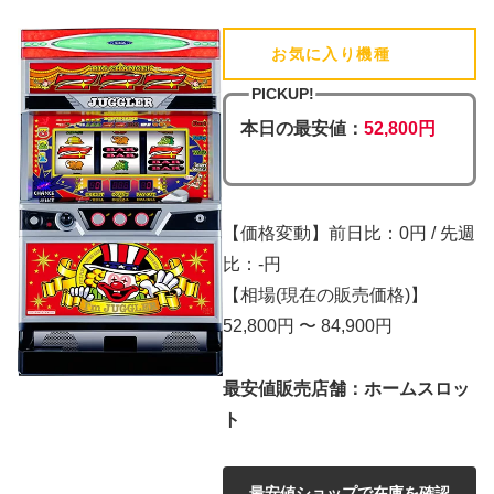
お気に入り機種
(追加済)
PICKUP!
本日の最安値：
52,800円
【価格変動】前日比：0円 / 先週
比：-円
【相場(現在の販売価格)】
52,800円 〜 84,900円
最安値販売店舗：ホームスロッ
ト
最安値ショップで在庫を確認