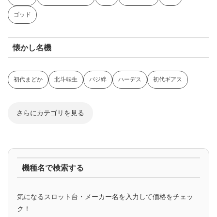
ゴッド
懐かし名機
初代まどか
北斗転生
バジ絆
ハーデス
初代ギアス
さらにカテゴリを見る
ジャグラー系
機種名で検索する
マイジャグ
ファンキー
アイム
ゴージャグ
ハッピー
気になるスロット台・メーカー名を入力して価格をチェッ
アニメタイアップ
ク！