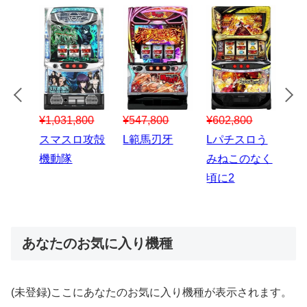
¥547,800
¥150,000
00
¥1,867,800
¥3
スマスロハナ
スマスロ秘宝
スロう
Lパチスロ 炎
ス
ビ
伝
のなく
炎ノ消防隊2
6
あなたのお気に入り機種
(未登録)ここにあなたのお気に入り機種が表示されます。