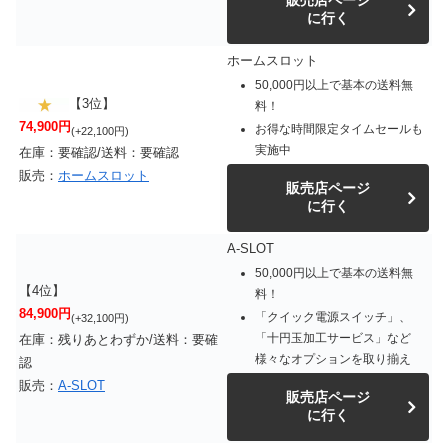
に行く
ホームスロット
50,000円以上で基本の送料無
【3位】
料！
74,900円
お得な時間限定タイムセールも
(+22,100円)
実施中
在庫：要確認/送料：要確認
販売：
ホームスロット
販売店ページ
に行く
A-SLOT
50,000円以上で基本の送料無
【4位】
料！
84,900円
「クイック電源スイッチ」、
(+32,100円)
「十円玉加工サービス」など
在庫：残りあとわずか/送料：要確
様々なオプションを取り揃え
認
販売：
A-SLOT
販売店ページ
に行く