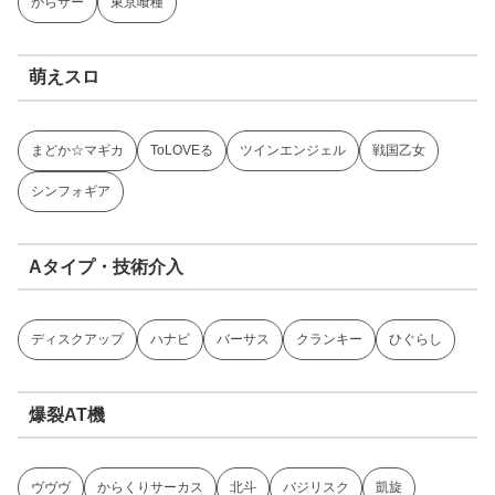
からサー
東京喰種
萌えスロ
まどか☆マギカ
ToLOVEる
ツインエンジェル
戦国乙女
シンフォギア
Aタイプ・技術介入
ディスクアップ
ハナビ
バーサス
クランキー
ひぐらし
爆裂AT機
ヴヴヴ
からくりサーカス
北斗
バジリスク
凱旋