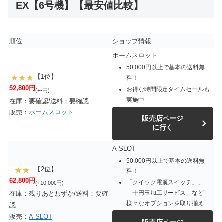
EX【6号機】【最安値比較】
順位
ショップ情報
ホームスロット
50,000円以上で基本の送料無
【1位】
料！
52,800円
お得な時間限定タイムセールも
(+-円)
実施中
在庫：要確認/送料：要確認
販売：
ホームスロット
販売店ページ
に行く
A-SLOT
50,000円以上で基本の送料無
【2位】
料！
62,800円
「クイック電源スイッチ」、
(+10,000円)
「十円玉加工サービス」など
在庫：残りあとわずか/送料：要確
様々なオプションを取り揃え
認
販売：
A-SLOT
販売店ページ