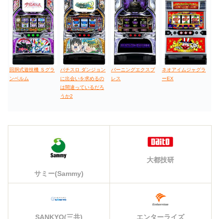
回胴式遊技機 Ｓグラ
パチスロ ダンジョン
バーニングエクスプ
ネオアイムジャグラ
ンベルム
に出会いを求めるの
レス
ーEX
は間違っているだろ
うか2
大都技研
サミー(Sammy)
エンターライズ
SANKYO(三共)