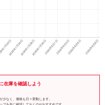
に在庫を確認しよう
が少なく、価格も日々変動します。
ップを先に確認しておくのがおすすめです。