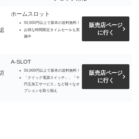
ホームスロット
50,000円以上で基本の送料無料！
販売店ページ
認
お得な時間限定タイムセールも実
に行く
施中
A-SLOT
50,000円以上で基本の送料無料！
切
販売店ページ
「クイック電源スイッチ」、「十
に行く
円玉加工サービス」など様々なオ
プションを取り揃え