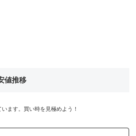
安値推移
ています。買い時を見極めよう！