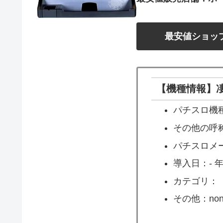
最安値ショッ
【機種情報】
パチスロ機
その他の呼
パチスロメ
導入日：- 年 
カテゴリ：
その他：non