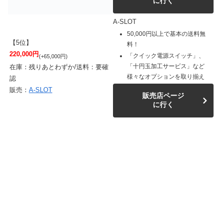
に行く
A-SLOT
50,000円以上で基本の送料無
【5位】
料！
220,000円
「クイック電源スイッチ」、
(+65,000円)
「十円玉加工サービス」など
在庫：残りあとわずか/送料：要確
様々なオプションを取り揃え
認
販売：
A-SLOT
販売店ページ
に行く