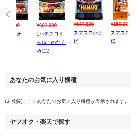
¥547,800
¥150,000
00
¥1,867,800
¥3
スマスロハナ
スマスロ秘宝
スロう
Lパチスロ 炎
ス
ビ
伝
のなく
炎ノ消防隊2
6
あなたのお気に入り機種
(未登録)ここにあなたのお気に入り機種が表示されます。
ヤフオク・楽天で探す