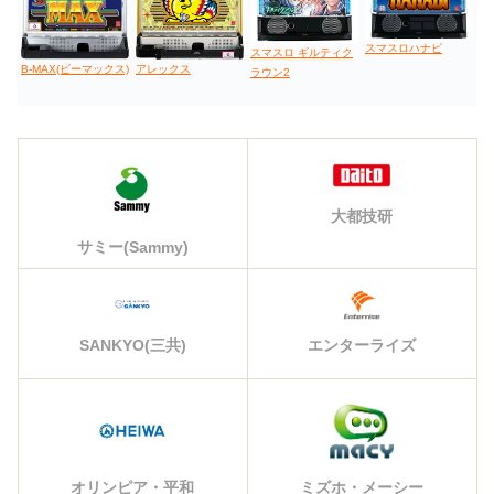
スマスロハナビ
スマスロ ギルティク
B-MAX(ビーマックス)
アレックス
ラウン2
大都技研
サミー(Sammy)
エンターライズ
SANKYO(三共)
オリンピア・平和
ミズホ・メーシー