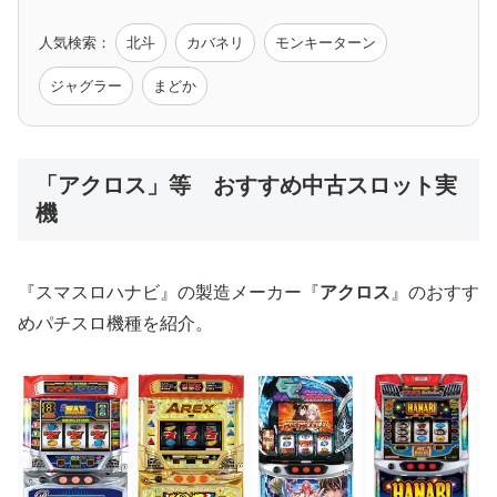
人気検索：
北斗
カバネリ
モンキーターン
モンハン
バイオ
ペルソナ
ゴッドイーター
鉄拳
ジャグラー
まどか
低価格おすすめ
「アクロス」等 おすすめ中古スロット実
機
値下げ台
ディスクアップ
エウレカ
新鬼武者
ひぐらし
『スマスロハナビ』の製造メーカー『
アクロス
』のおすす
めパチスロ機種を紹介。