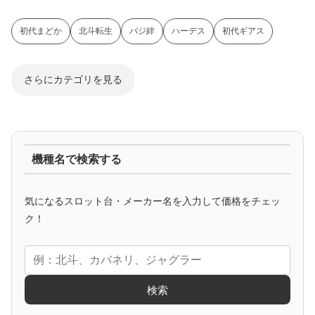
初代まどか
北斗転生
バジ絆
ハーデス
初代ギアス
さらにカテゴリを見る
ジャグラー系
機種名で検索する
マイジャグ
ファンキー
アイム
ゴージャグ
ハッピー
気になるスロット台・メーカー名を入力して価格をチェッ
アニメタイアップ
ク！
エヴァ
コードギアス
化物語
炎炎ノ消防隊
ガンダム
検索
ゲーム原作