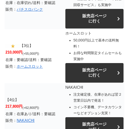
在庫：在庫切れ/送料：要確認
回収サービス」も実施中
販売：
パチスロバンク
販売店ページ
に行く
ホームスロット
50,000円以上で基本の送料無
【3位】
料！
210,000円
お得な時間限定タイムセールも
(+55,000円)
実施中
在庫：要確認/送料：要確認
販売：
ホームスロット
販売店ページ
に行く
NAKAICHI
注文確定後、在庫があれば翌２
【4位】
営業日以内で発送！
217,800円
コイン不要機、データカウンタ
(+62,800円)
ーなどオプション充実！
在庫：在庫あり/送料：要確認
販売：
NAKAICHI
販売店ページ