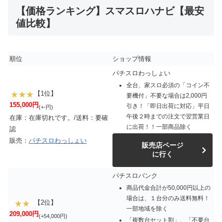
【価格ランキング】スマスロハナビ【最安
値比較】
順位
ショップ情報
パチスロわっしょい
全台、家スロ必須の「コイン不
【1位】
要機付」不要な場合は2,000円
155,000円
引き！「即日出荷に対応」平日
(+-円)
午後２時までの注文で翌営業日
在庫：在庫切れです。/送料：要確
に出荷！！一部商品除く
認
販売：
パチスロわっしょい
販売店ページ
に行く
パチスロバンク
商品代金合計が50,000円以上の
場合は、１台分のみ送料無料！
【2位】
一部地域を除く
209,000円
(+54,000円)
「複数台セット割」、「不要台