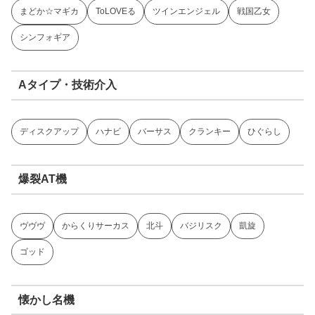
まどか☆マギカ
ToLOVEる
ツインエンジェル
戦国乙女
シンフォギア
Aタイプ・技術介入
ディスクアップ
ハナビ
バーサス
クランキー
ひぐらし
爆裂AT機
ヴヴヴ
からくりサーカス
北斗
バジリスク
凱旋
ゴッド
懐かし名機