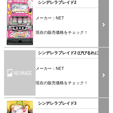
シンデレラブレイド2
メーカー：NET
現在の販売価格をチェック！
シンデレラブレイド2 (ぴぴるれにゃ～ん
メーカー：NET
現在の販売価格をチェック！
シンデレラブレイド3