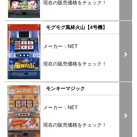
現在の販売価格をチェック！
モグモグ風林火山【4号機】
メーカー：NET
現在の販売価格をチェック！
モンキーマジック
メーカー：NET
現在の販売価格をチェック！