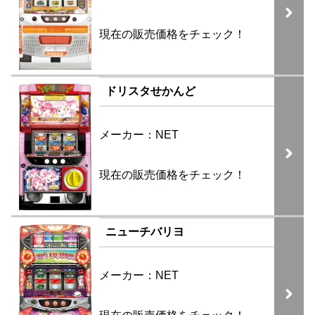
現在の販売価格をチェック！
ドリスタせかんど
メーカー：NET
現在の販売価格をチェック！
ニューチバリヨ
メーカー：NET