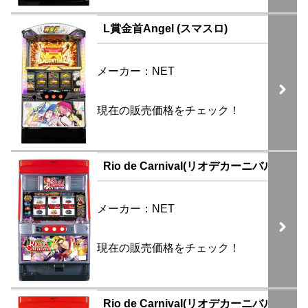
L賞金首Angel (スマスロ)
メーカー：NET
現在の販売価格をチェック！
Rio de Carnival(リオデカーニバル)
メーカー：NET
現在の販売価格をチェック！
Rio de Carnival(リオデカーニバル) (セ