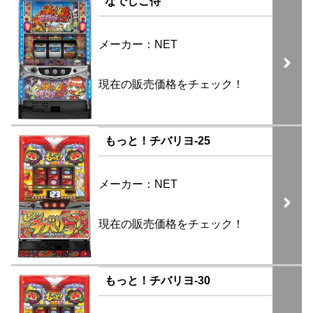
なでしこ侍
メーカー：NET
現在の販売価格をチェック！
もっと！チバリヨ-25
メーカー：NET
現在の販売価格をチェック！
もっと！チバリヨ-30