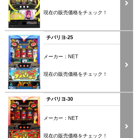
現在の販売価格をチェック！
チバリヨ-25
メーカー：NET
現在の販売価格をチェック！
チバリヨ-30
メーカー：NET
現在の販売価格をチェック！