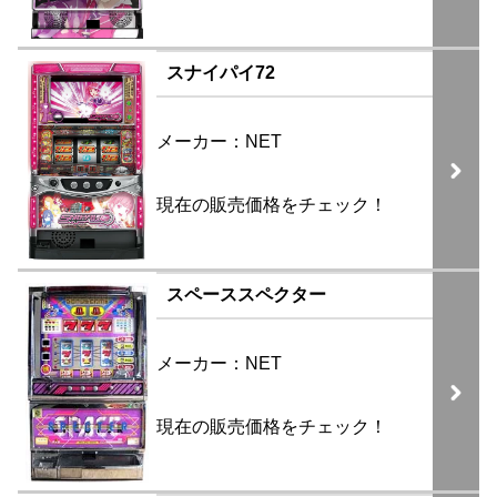
スナイパイ72
メーカー：NET
現在の販売価格をチェック！
スペーススペクター
メーカー：NET
現在の販売価格をチェック！