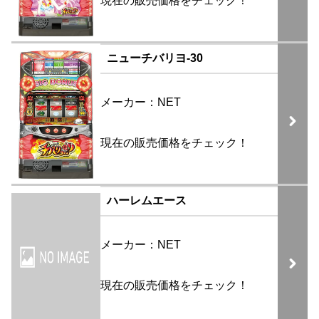
現在の販売価格をチェック！
ニューチバリヨ-30
メーカー：NET
現在の販売価格をチェック！
ハーレムエース
メーカー：NET
現在の販売価格をチェック！