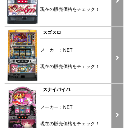
現在の販売価格をチェック！
スゴスロ
メーカー：NET
現在の販売価格をチェック！
スナイパイ71
メーカー：NET
現在の販売価格をチェック！