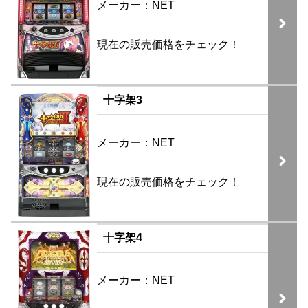
メーカー：NET
現在の販売価格をチェック！
十字架3
メーカー：NET
現在の販売価格をチェック！
十字架4
メーカー：NET