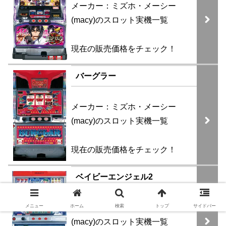
メーカー：ミズホ・メーシー
(macy)のスロット実機一覧
現在の販売価格をチェック！
バーグラー
メーカー：ミズホ・メーシー
(macy)のスロット実機一覧
現在の販売価格をチェック！
ベイビーエンジェル2
メニュー
ホーム
検索
トップ
サイドバー
メーカー：ミズホ・メーシー
(macy)のスロット実機一覧