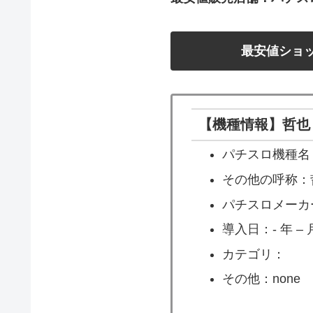
最安値ショ
【機種情報】哲也
パチスロ機種名
その他の呼称：
パチスロメーカ
導入日：- 年 – 月
カテゴリ：
その他：none