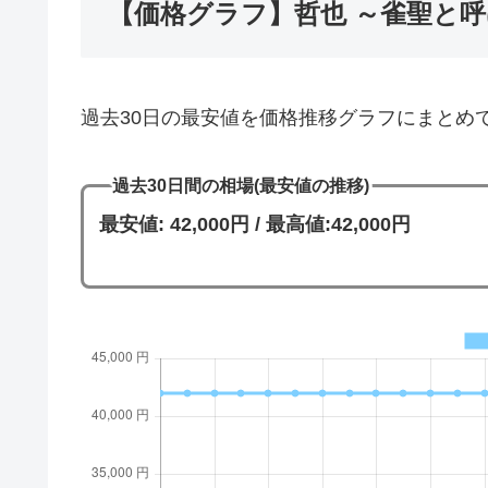
【価格グラフ】哲也 ～雀聖と呼
過去30日の最安値を価格推移グラフにまとめ
過去30日間の相場(最安値の推移)
最安値: 42,000円 / 最高値:42,000円