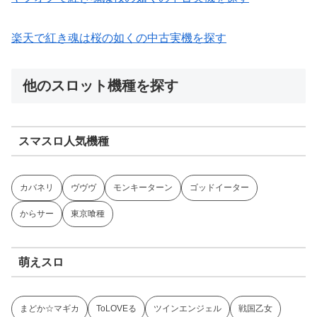
楽天で紅き魂は桜の如くの中古実機を探す
他のスロット機種を探す
スマスロ人気機種
カバネリ
ヴヴヴ
モンキーターン
ゴッドイーター
からサー
東京喰種
萌えスロ
まどか☆マギカ
ToLOVEる
ツインエンジェル
戦国乙女