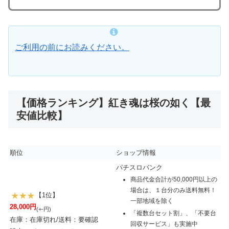
ご利用の前にお読みください。
【価格ランキング】紅き魂は桜の如く【最
安値比較】
順位
ショップ情報
パチスロバンク
商品代金合計が50,000円以上の
場合は、１台分のみ送料無料！
【1位】
一部地域を除く
28,000円
(+-円)
「複数台セット割」、「不要台
在庫：在庫切れ/送料：要確認
回収サービス」も実施中