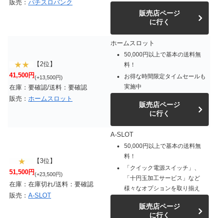
販売：
パチスロバンク
販売店ページ
に行く
ホームスロット
50,000円以上で基本の送料無
【2位】
料！
41,500円
お得な時間限定タイムセールも
(+13,500円)
実施中
在庫：要確認/送料：要確認
販売：
ホームスロット
販売店ページ
に行く
A-SLOT
50,000円以上で基本の送料無
料！
【3位】
「クイック電源スイッチ」、
51,500円
(+23,500円)
「十円玉加工サービス」など
在庫：在庫切れ/送料：要確認
様々なオプションを取り揃え
販売：
A-SLOT
販売店ページ
に行く