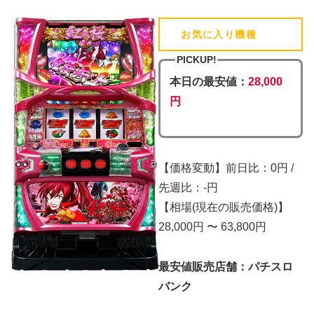
お気に入り機種
(追加済)
PICKUP!
本日の最安値：
28,000
円
【価格変動】前日比：0円 /
先週比：-円
【相場(現在の販売価格)】
28,000円 〜 63,800円
最安値販売店舗：パチスロ
バンク