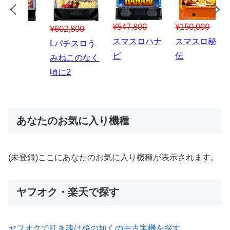
¥547,800
¥150,000
00
¥1,867,800
¥3
スマスロハナ
スマスロ秘宝
スロう
Lパチスロ 炎
ス
ビ
伝
のなく
炎ノ消防隊2
6
あなたのお気に入り機種
(未登録)ここにあなたのお気に入り機種が表示されます。
ヤフオク・楽天で探す
ヤフオクで紅き魂は桜の如くの中古実機を探す