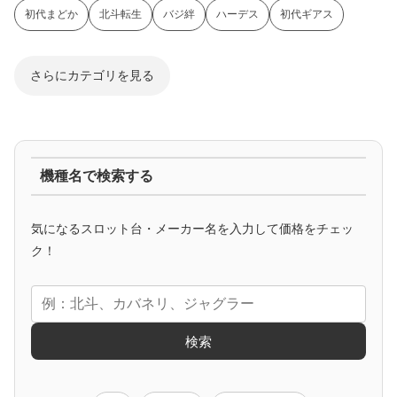
初代まどか
北斗転生
バジ絆
ハーデス
初代ギアス
さらにカテゴリを見る
ジャグラー系
機種名で検索する
マイジャグ
ファンキー
アイム
ゴージャグ
ハッピー
気になるスロット台・メーカー名を入力して価格をチェッ
アニメタイアップ
ク！
エヴァ
コードギアス
化物語
炎炎ノ消防隊
ガンダム
検索
ゲーム原作