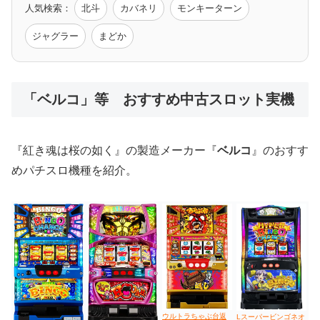
人気検索：
北斗
カバネリ
モンキーターン
モンハン
バイオ
ペルソナ
ゴッドイーター
鉄拳
ジャグラー
まどか
低価格おすすめ
「ベルコ」等 おすすめ中古スロット実機
値下げ台
ディスクアップ
エウレカ
新鬼武者
ひぐらし
『紅き魂は桜の如く』の製造メーカー『
ベルコ
』のおすす
めパチスロ機種を紹介。
ウルトラちゃぶ台返
Lスーパービンゴネオ