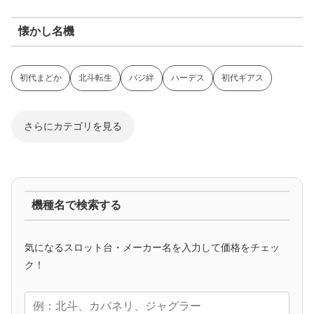
懐かし名機
初代まどか
北斗転生
バジ絆
ハーデス
初代ギアス
さらにカテゴリを見る
ジャグラー系
機種名で検索する
マイジャグ
ファンキー
アイム
ゴージャグ
ハッピー
気になるスロット台・メーカー名を入力して価格をチェッ
アニメタイアップ
ク！
エヴァ
コードギアス
化物語
炎炎ノ消防隊
ガンダム