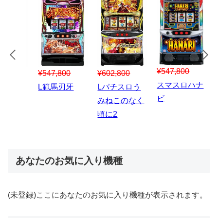
¥547,800
¥150,000
00
¥1,867,800
¥3
スマスロハナ
スマスロ秘宝
スロう
Lパチスロ 炎
ス
ビ
伝
のなく
炎ノ消防隊2
6
あなたのお気に入り機種
(未登録)ここにあなたのお気に入り機種が表示されます。