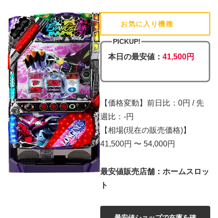
お気に入り機種
(追加済)
PICKUP!
本日の最安値：
41,500円
【価格変動】前日比：0円 / 先
週比：-円
【相場(現在の販売価格)】
41,500円 〜 54,000円
最安値販売店舗：ホームスロッ
ト
最安値ショップで在庫を確