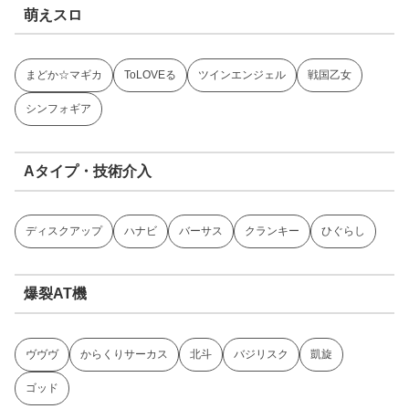
萌えスロ
まどか☆マギカ
ToLOVEる
ツインエンジェル
戦国乙女
シンフォギア
Aタイプ・技術介入
ディスクアップ
ハナビ
バーサス
クランキー
ひぐらし
爆裂AT機
ヴヴヴ
からくりサーカス
北斗
バジリスク
凱旋
ゴッド