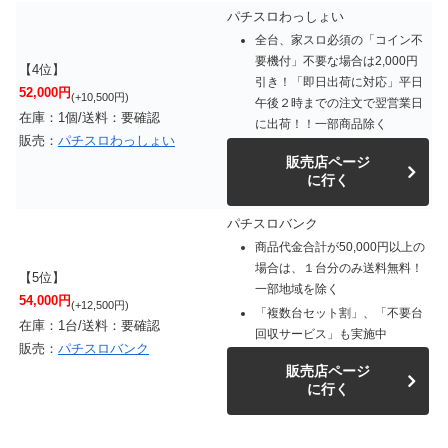
パチスロわっしょい
全台、家スロ必須の「コイン不
要機付」不要な場合は2,000円
【4位】
引き！「即日出荷に対応」平日
52,000円
(+10,500円)
午後２時までの注文で翌営業日
在庫：1個/送料：要確認
に出荷！！一部商品除く
販売：
パチスロわっしょい
販売店ページ
に行く
パチスロバンク
商品代金合計が50,000円以上の
場合は、１台分のみ送料無料！
【5位】
一部地域を除く
54,000円
(+12,500円)
「複数台セット割」、「不要台
在庫：1台/送料：要確認
回収サービス」も実施中
販売：
パチスロバンク
販売店ページ
に行く