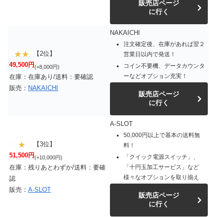
販売店ページ
に行く
NAKAICHI
注文確定後、在庫があれば翌２
【2位】
営業日以内で発送！
49,500円
コイン不要機、データカウンタ
(+8,000円)
ーなどオプション充実！
在庫：在庫あり/送料：要確認
販売：
NAKAICHI
販売店ページ
に行く
A-SLOT
50,000円以上で基本の送料無
【3位】
料！
51,500円
「クイック電源スイッチ」、
(+10,000円)
「十円玉加工サービス」など
在庫：残りあとわずか/送料：要確
様々なオプションを取り揃え
認
販売：
A-SLOT
販売店ページ
に行く