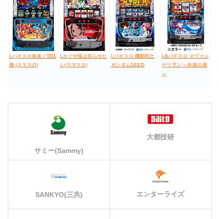
Lパチスロ炎炎ノ消防
Lかぐや様は告らせた
Lパチスロ 機動戦士
LBパチスロ ヱヴァン
隊 (スマスロ)
い(スマスロ)
ガンダムSEED
ゲリヲン ～約束の扉
～
大都技研
サミー(Sammy)
エンターライズ
SANKYO(三共)