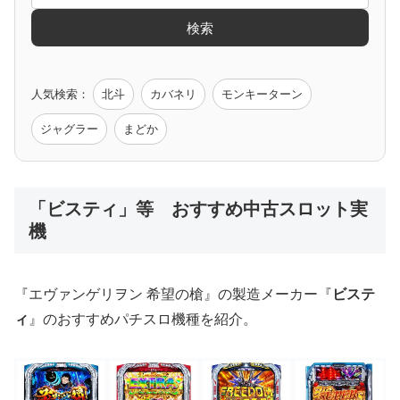
検索
ゲーム原作
人気検索：
北斗
カバネリ
モンキーターン
モンハン
バイオ
ペルソナ
ゴッドイーター
鉄拳
ジャグラー
まどか
低価格おすすめ
「ビスティ」等 おすすめ中古スロット実
機
値下げ台
ディスクアップ
エウレカ
新鬼武者
ひぐらし
『エヴァンゲリヲン 希望の槍』の製造メーカー『
ビステ
ィ
』のおすすめパチスロ機種を紹介。