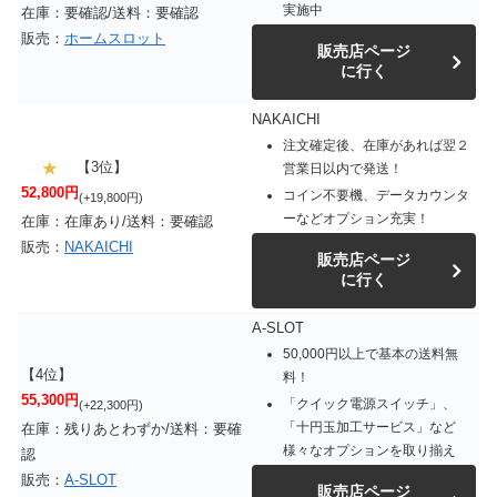
実施中
在庫：要確認/送料：要確認
販売：
ホームスロット
販売店ページ
に行く
NAKAICHI
注文確定後、在庫があれば翌２
【3位】
営業日以内で発送！
52,800円
コイン不要機、データカウンタ
(+19,800円)
ーなどオプション充実！
在庫：在庫あり/送料：要確認
販売：
NAKAICHI
販売店ページ
に行く
A-SLOT
50,000円以上で基本の送料無
【4位】
料！
55,300円
「クイック電源スイッチ」、
(+22,300円)
「十円玉加工サービス」など
在庫：残りあとわずか/送料：要確
様々なオプションを取り揃え
認
販売：
A-SLOT
販売店ページ