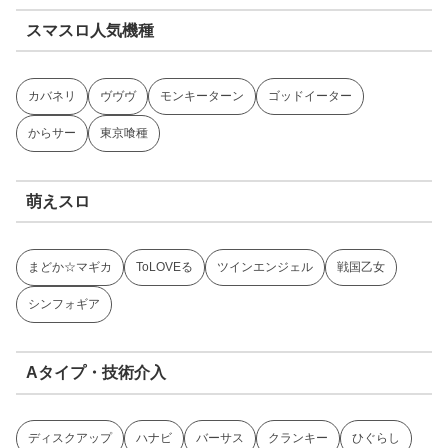
スマスロ人気機種
カバネリ
ヴヴヴ
モンキーターン
ゴッドイーター
からサー
東京喰種
萌えスロ
まどか☆マギカ
ToLOVEる
ツインエンジェル
戦国乙女
シンフォギア
Aタイプ・技術介入
ディスクアップ
ハナビ
バーサス
クランキー
ひぐらし