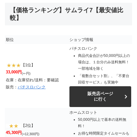
【価格ランキング】サムライ7【最安値比
較】
順位
ショップ情報
パチスロバンク
商品代金合計が50,000円以上の
場合は、１台分のみ送料無料！
【1位】
一部地域を除く
33,000円
(+-円)
「複数台セット割」、「不要台
在庫：在庫切れ/送料：要確認
回収サービス」も実施中
販売：
パチスロバンク
販売店ページ
に行く
ホームスロット
50,000円以上で基本の送料無
【2位】
料！
45,300円
お得な時間限定タイムセールも
(+12,300円)