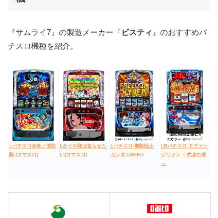
値下げ台
ディスクアップ
エウレカ
新鬼武者
ひぐらし
『サムライ7』の製造メーカー『
ビスティ
』のおすすめパ
チスロ機種を紹介。
Lパチスロ炎炎ノ消防
Lかぐや様は告らせた
Lパチスロ 機動戦士
LBパチスロ ヱヴァン
隊 (スマスロ)
い(スマスロ)
ガンダムSEED
ゲリヲン ～約束の扉
～