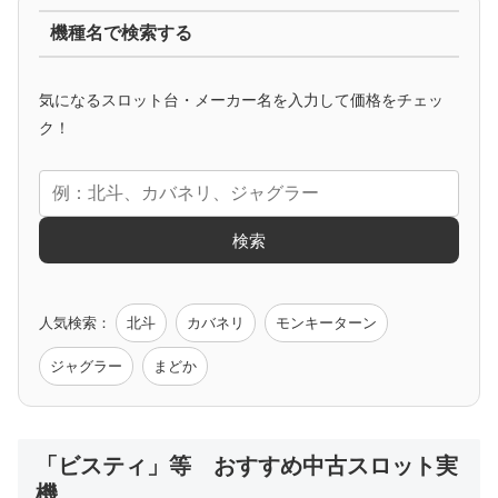
機種名で検索する
マイジャグ
ファンキー
アイム
ゴージャグ
ハッピー
気になるスロット台・メーカー名を入力して価格をチェッ
アニメタイアップ
ク！
エヴァ
コードギアス
化物語
炎炎ノ消防隊
ガンダム
検索
ゲーム原作
人気検索：
北斗
カバネリ
モンキーターン
モンハン
バイオ
ペルソナ
ゴッドイーター
鉄拳
ジャグラー
まどか
低価格おすすめ
「ビスティ」等 おすすめ中古スロット実
機