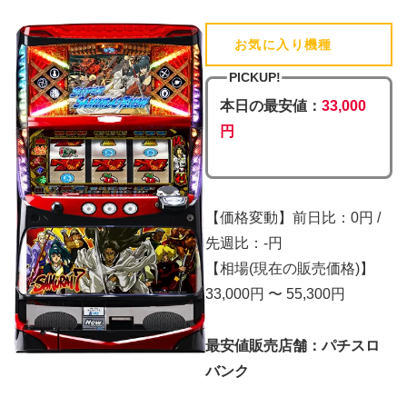
お気に入り機種
(追加済)
PICKUP!
本日の最安値：
33,000
円
【価格変動】前日比：0円 /
先週比：-円
【相場(現在の販売価格)】
33,000円 〜 55,300円
最安値販売店舗：パチスロ
バンク