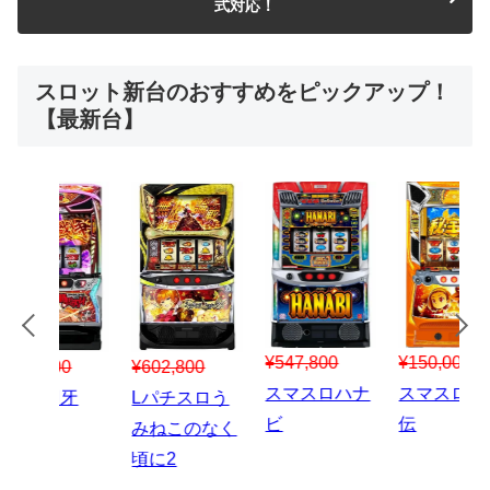
式対応！
スロット新台のおすすめをピックアップ！
【最新台】
¥547,800
¥150,000
00
¥1,867,800
¥3
スマスロハナ
スマスロ秘宝
スロう
Lパチスロ 炎
ス
ビ
伝
のなく
炎ノ消防隊2
6