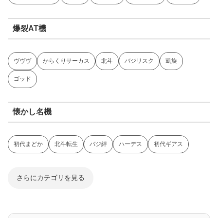
爆裂AT機
ヴヴヴ
からくりサーカス
北斗
バジリスク
凱旋
ゴッド
懐かし名機
初代まどか
北斗転生
バジ絆
ハーデス
初代ギアス
さらにカテゴリを見る
ジャグラー系