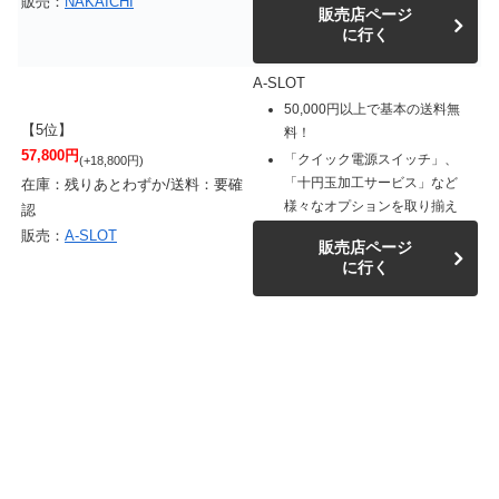
販売：
NAKAICHI
販売店ページ
に行く
A-SLOT
50,000円以上で基本の送料無
【5位】
料！
57,800円
「クイック電源スイッチ」、
(+18,800円)
「十円玉加工サービス」など
在庫：残りあとわずか/送料：要確
様々なオプションを取り揃え
認
販売：
A-SLOT
販売店ページ
に行く