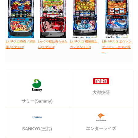
Lパチスロ炎炎ノ消防
Lかぐや様は告らせた
Lパチスロ 機動戦士
LBパチスロ ヱヴァン
隊 (スマスロ)
い(スマスロ)
ガンダムSEED
ゲリヲン ～約束の扉
～
大都技研
サミー(Sammy)
エンターライズ
SANKYO(三共)