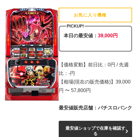
お気に入り機種
(追加済)
PICKUP!
本日の最安値：
39,000円
【価格変動】前日比：0円 / 先週
比：-円
【相場(現在の販売価格)】39,000
円 〜 57,800円
最安値販売店舗：パチスロバンク
最安値ショップで在庫を確認す
る