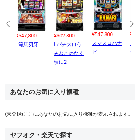
¥547,800
¥150,000
00
¥1,867,800
¥3
スマスロハナ
スマスロ秘宝
スロう
Lパチスロ 炎
ス
ビ
伝
のなく
炎ノ消防隊2
6
あなたのお気に入り機種
(未登録)ここにあなたのお気に入り機種が表示されます。
ヤフオク・楽天で探す