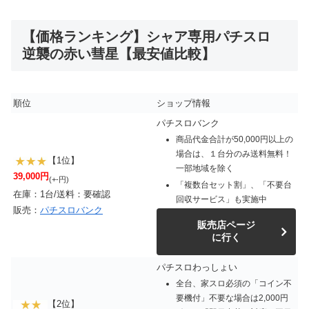
【価格ランキング】シャア専用パチスロ
逆襲の赤い彗星【最安値比較】
順位
ショップ情報
パチスロバンク
商品代金合計が50,000円以上の
場合は、１台分のみ送料無料！
【1位】
一部地域を除く
39,000円
(+-円)
「複数台セット割」、「不要台
在庫：1台/送料：要確認
回収サービス」も実施中
販売：
パチスロバンク
販売店ページ
に行く
パチスロわっしょい
全台、家スロ必須の「コイン不
要機付」不要な場合は2,000円
【2位】