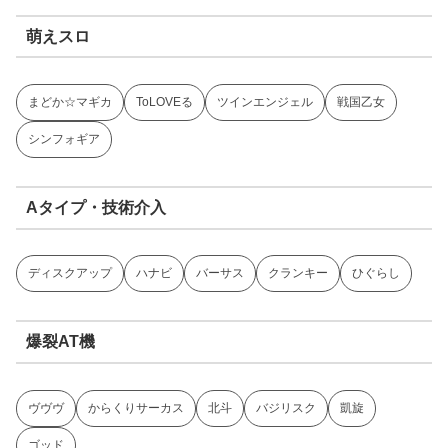
萌えスロ
まどか☆マギカ
ToLOVEる
ツインエンジェル
戦国乙女
シンフォギア
Aタイプ・技術介入
ディスクアップ
ハナビ
バーサス
クランキー
ひぐらし
爆裂AT機
ヴヴヴ
からくりサーカス
北斗
バジリスク
凱旋
ゴッド