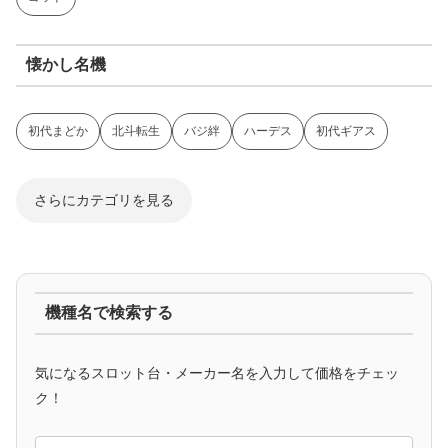
懐かし名機
初代まどか
北斗転生
バジ絆
ハーデス
初代ギアス
さらにカテゴリを見る
ジャグラー系
機種名で検索する
マイジャグ
ファンキー
アイム
ゴージャグ
ハッピー
気になるスロット台・メーカー名を入力して価格をチェッ
アニメタイアップ
ク！