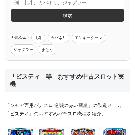
エヴァ
コードギアス
化物語
炎炎ノ消防隊
ガンダム
検索
ゲーム原作
人気検索：
北斗
カバネリ
モンキーターン
モンハン
バイオ
ペルソナ
ゴッドイーター
鉄拳
ジャグラー
まどか
低価格おすすめ
「ビスティ」等 おすすめ中古スロット実
機
値下げ台
ディスクアップ
エウレカ
新鬼武者
ひぐらし
『シャア専用パチスロ 逆襲の赤い彗星』の製造メーカー
『
ビスティ
』のおすすめパチスロ機種を紹介。