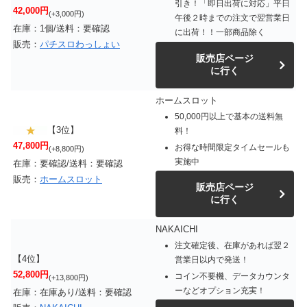
引き！「即日出荷に対応」平日
42,000円
(+3,000円)
午後２時までの注文で翌営業日
在庫：1個/送料：要確認
に出荷！！一部商品除く
販売：
パチスロわっしょい
販売店ページ
に行く
ホームスロット
50,000円以上で基本の送料無
【3位】
料！
47,800円
お得な時間限定タイムセールも
(+8,800円)
実施中
在庫：要確認/送料：要確認
販売：
ホームスロット
販売店ページ
に行く
NAKAICHI
注文確定後、在庫があれば翌２
【4位】
営業日以内で発送！
52,800円
コイン不要機、データカウンタ
(+13,800円)
ーなどオプション充実！
在庫：在庫あり/送料：要確認