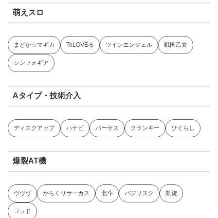
萌えスロ
まどか☆マギカ
ToLOVEる
ツインエンジェル
戦国乙女
シンフォギア
Aタイプ・技術介入
ディスクアップ
ハナビ
バーサス
クランキー
ひぐらし
爆裂AT機
ヴヴヴ
からくりサーカス
北斗
バジリスク
凱旋
ゴッド