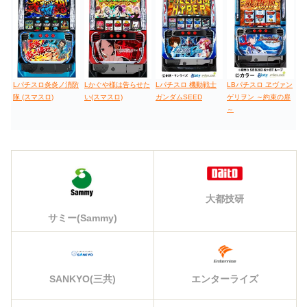
Lパチスロ炎炎ノ消防
Lかぐや様は告らせた
Lパチスロ 機動戦士
LBパチスロ ヱヴァン
隊 (スマスロ)
い(スマスロ)
ガンダムSEED
ゲリヲン ～約束の扉
～
大都技研
サミー(Sammy)
エンターライズ
SANKYO(三共)