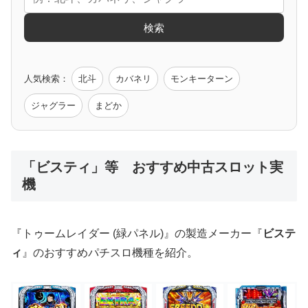
エヴァ
コードギアス
化物語
炎炎ノ消防隊
ガンダム
検索
ゲーム原作
人気検索：
北斗
カバネリ
モンキーターン
モンハン
バイオ
ペルソナ
ゴッドイーター
鉄拳
ジャグラー
まどか
低価格おすすめ
「ビスティ」等 おすすめ中古スロット実
機
値下げ台
ディスクアップ
エウレカ
新鬼武者
ひぐらし
『トゥームレイダー (緑パネル)』の製造メーカー『
ビステ
ィ
』のおすすめパチスロ機種を紹介。