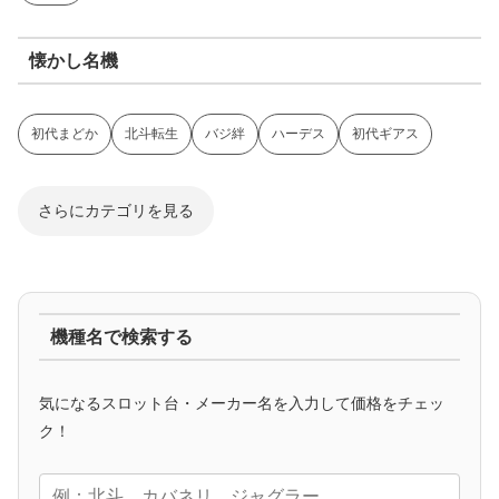
懐かし名機
初代まどか
北斗転生
バジ絆
ハーデス
初代ギアス
さらにカテゴリを見る
ジャグラー系
機種名で検索する
マイジャグ
ファンキー
アイム
ゴージャグ
ハッピー
気になるスロット台・メーカー名を入力して価格をチェッ
アニメタイアップ
ク！