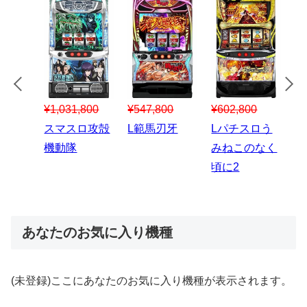
¥547,800
¥150,000
00
¥1,867,800
¥3
スマスロハナ
スマスロ秘宝
スロう
Lパチスロ 炎
ス
ビ
伝
のなく
炎ノ消防隊2
6
あなたのお気に入り機種
(未登録)ここにあなたのお気に入り機種が表示されます。