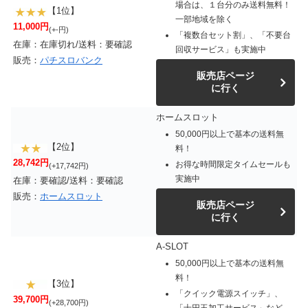
場合は、１台分のみ送料無料！
【1位】
一部地域を除く
11,000円
(+-円)
「複数台セット割」、「不要台
在庫：在庫切れ/送料：要確認
回収サービス」も実施中
販売：
パチスロバンク
販売店ページ
に行く
ホームスロット
50,000円以上で基本の送料無
【2位】
料！
28,742円
お得な時間限定タイムセールも
(+17,742円)
実施中
在庫：要確認/送料：要確認
販売：
ホームスロット
販売店ページ
に行く
A-SLOT
50,000円以上で基本の送料無
料！
【3位】
「クイック電源スイッチ」、
39,700円
(+28,700円)