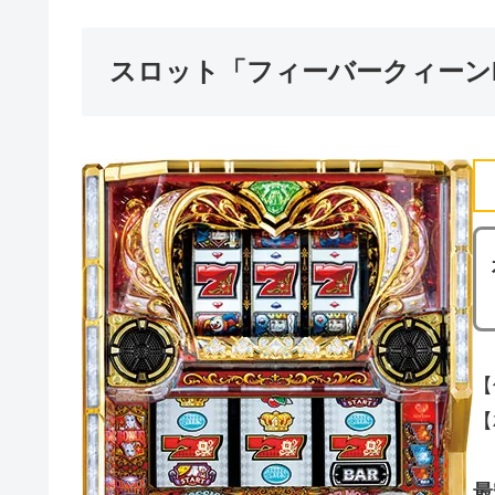
スロット「フィーバークィーン
【
【
最