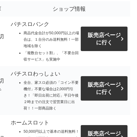
庫
ショップ情報
パチスロバンク
商品代金合計が50,000円以上の場
販売店ページ
切
合は、１台分のみ送料無料！一部
に行く
地域を除く
「複数台セット割」、「不要台回
収サービス」も実施中
パチスロわっしょい
切
全台、家スロ必須の「コイン不要
販売店ページ
機付」不要な場合は2,000円引
で
に行く
き！「即日出荷に対応」平日午後
。
２時までの注文で翌営業日に出
荷！！一部商品除く
ホームスロット
50,000円以上で基本の送料無料！
販売店ページ