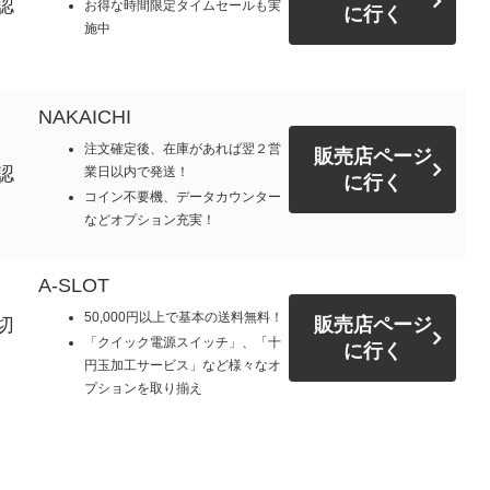
認
お得な時間限定タイムセールも実
に行く
施中
NAKAICHI
注文確定後、在庫があれば翌２営
販売店ページ
認
業日以内で発送！
に行く
コイン不要機、データカウンター
などオプション充実！
A-SLOT
50,000円以上で基本の送料無料！
切
販売店ページ
「クイック電源スイッチ」、「十
に行く
円玉加工サービス」など様々なオ
プションを取り揃え