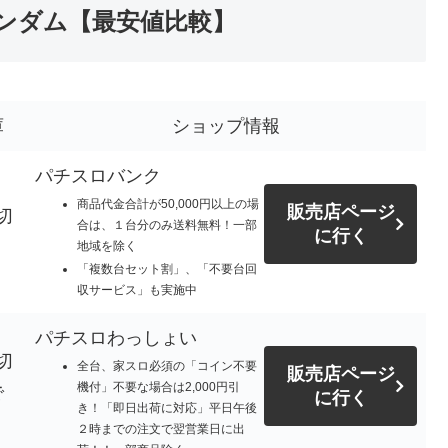
ンダム【最安値比較】
庫
ショップ情報
パチスロバンク
商品代金合計が50,000円以上の場
販売店ページ
切
合は、１台分のみ送料無料！一部
に行く
地域を除く
「複数台セット割」、「不要台回
収サービス」も実施中
パチスロわっしょい
切
全台、家スロ必須の「コイン不要
販売店ページ
機付」不要な場合は2,000円引
で
に行く
き！「即日出荷に対応」平日午後
。
２時までの注文で翌営業日に出