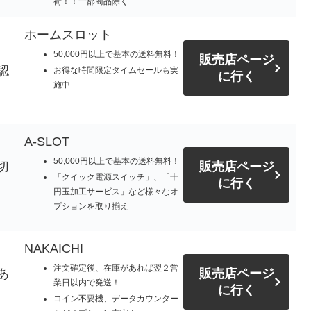
荷！！一部商品除く
ホームスロット
50,000円以上で基本の送料無料！
販売店ページ
認
お得な時間限定タイムセールも実
に行く
施中
A-SLOT
50,000円以上で基本の送料無料！
切
販売店ページ
「クイック電源スイッチ」、「十
に行く
円玉加工サービス」など様々なオ
プションを取り揃え
NAKAICHI
注文確定後、在庫があれば翌２営
あ
販売店ページ
業日以内で発送！
に行く
コイン不要機、データカウンター