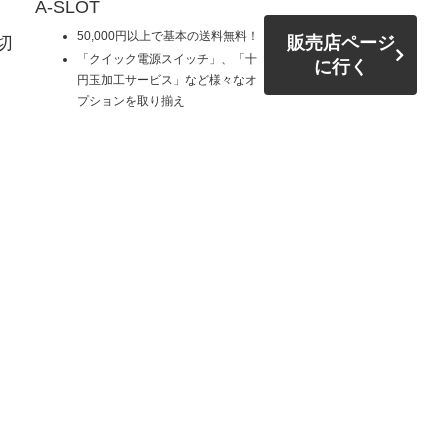
A-SLOT
50,000円以上で基本の送料無料！
切
販売店ページ
「クイック電源スイッチ」、「十
に行く
円玉加工サービス」など様々なオ
プションを取り揃え