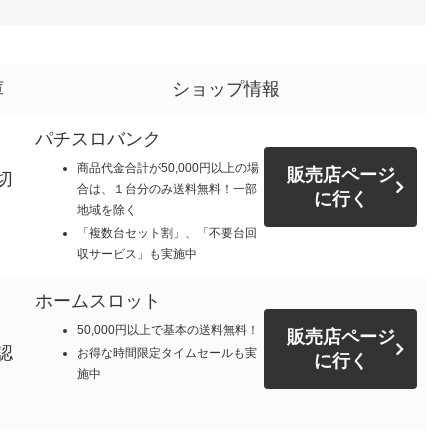
庫
ショップ情報
パチスロバンク
商品代金合計が50,000円以上の場
販売店ページ
切
合は、１台分のみ送料無料！一部
に行く
地域を除く
「複数台セット割」、「不要台回
収サービス」も実施中
ホームスロット
50,000円以上で基本の送料無料！
販売店ページ
認
お得な時間限定タイムセールも実
に行く
施中