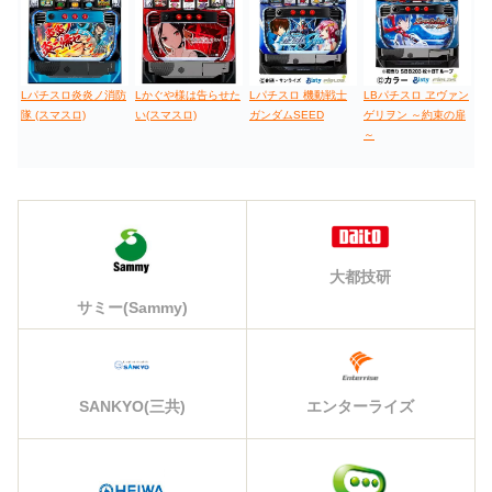
検索
ゲーム原作
人気検索：
北斗
カバネリ
モンキーターン
モンハン
バイオ
ペルソナ
ゴッドイーター
鉄拳
ジャグラー
まどか
低価格おすすめ
「ビスティ」等 おすすめ中古スロット実
機
値下げ台
ディスクアップ
エウレカ
新鬼武者
ひぐらし
『新世紀エヴァンゲリオン ～まごころを、君に～』の製
造メーカー『
ビスティ
』のおすすめパチスロ機種を紹介。