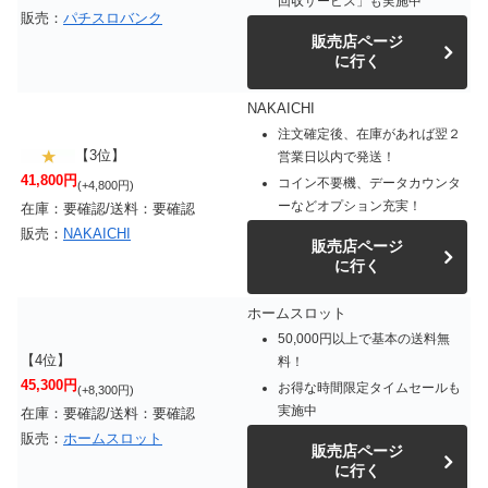
回収サービス」も実施中
販売：
パチスロバンク
販売店ページ
に行く
NAKAICHI
注文確定後、在庫があれば翌２
【3位】
営業日以内で発送！
41,800円
コイン不要機、データカウンタ
(+4,800円)
ーなどオプション充実！
在庫：要確認/送料：要確認
販売：
NAKAICHI
販売店ページ
に行く
ホームスロット
50,000円以上で基本の送料無
【4位】
料！
45,300円
お得な時間限定タイムセールも
(+8,300円)
実施中
在庫：要確認/送料：要確認
販売：
ホームスロット
販売店ページ
に行く