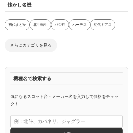
萌えスロ
まどか☆マギカ
ToLOVEる
ツインエンジェル
戦国乙女
シンフォギア
Aタイプ・技術介入
ディスクアップ
ハナビ
バーサス
クランキー
ひぐらし
爆裂AT機
ヴヴヴ
からくりサーカス
北斗
バジリスク
凱旋
ゴッド