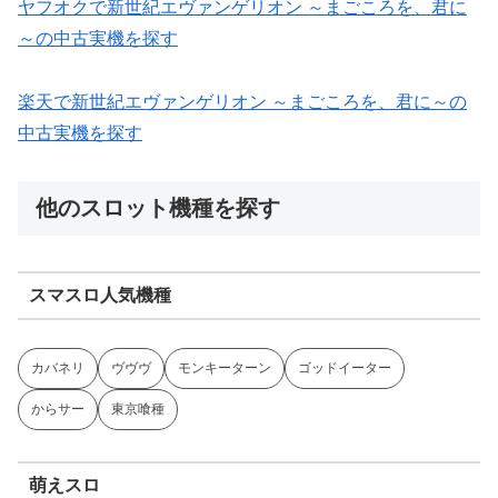
¥547,800
¥150,000
00
¥1,867,800
¥3
スマスロハナ
スマスロ秘宝
スロう
Lパチスロ 炎
ス
ビ
伝
のなく
炎ノ消防隊2
6
あなたのお気に入り機種
(未登録)ここにあなたのお気に入り機種が表示されます。
ヤフオク・楽天で探す