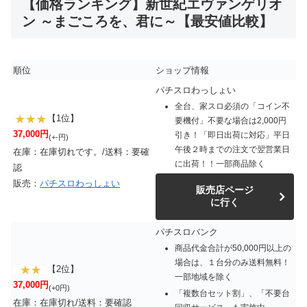
【価格ランキング】新世紀エヴァンゲリオ
ン ～まごころを、君に～【最安値比較】
順位
ショップ情報
パチスロわっしょい
全台、家スロ必須の「コイン不
【1位】
要機付」不要な場合は2,000円
37,000円
引き！「即日出荷に対応」平日
(+-円)
午後２時までの注文で翌営業日
在庫：在庫切れです。/送料：要確
に出荷！！一部商品除く
認
販売：
パチスロわっしょい
販売店ページ
に行く
パチスロバンク
商品代金合計が50,000円以上の
場合は、１台分のみ送料無料！
【2位】
一部地域を除く
37,000円
(+0円)
「複数台セット割」、「不要台
在庫：在庫切れ/送料：要確認