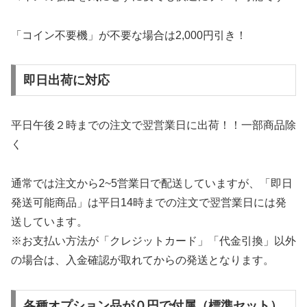
現在、『新世紀エヴァンゲリオン ～まごころを、君に
～』を最安値で販売している販売ショップは『パチスロわ
っしょい』です。
『パチスロわっしょい』では、最安値『37,000円』で購
入できます。
さらにおすすめのキャンペーンも実施中。
コイン不要機が無料！
『パチスロわっしょい』ではすべてのスロット台が「コイ
ン不要機付」！
家スロで課題となる、「コインのジャラジャラ音」や「ホ
ッパーの回転音」などの騒音を解消！