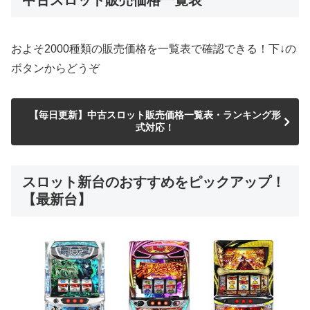
ドアキー ：スロット台を開けるために使用し
ます。(設定変更、電源ON/OFF)
音量調整機能：音量調整のためのつまみ(ボリ
ューム)が付いています。音量調整可能です。
取扱説明書 ：設置、動作についての説明書で
す。
機種などによって、その他のオプションなどが増減する場
合がありますので、詳細は下記販売ページにてご確認くだ
さい。
販売店ページに行く