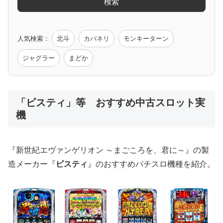
懐かし名機
初代まどか
北斗転生
バジ絆
ハーデス
初代ギアス
さらにカテゴリを見る
ジャグラー系
機種名で検索する
マイジャグ
ファンキー
アイム
ゴージャグ
ハッピー
気になるスロット台・メーカー名を入力して価格をチェッ
アニメタイアップ
ク！
エヴァ
コードギアス
化物語
炎炎ノ消防隊
ガンダム