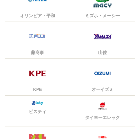
Lパチスロ炎炎ノ消防
Lかぐや様は告らせた
Lパチスロ 機動戦士
LBパチスロ ヱヴァン
隊 (スマスロ)
い(スマスロ)
ガンダムSEED
ゲリヲン ～約束の扉
～
大都技研
サミー(Sammy)
エンターライズ
SANKYO(三共)