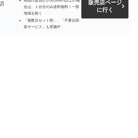
商品代金合計が50,000円以上の場
販売店ページ
切
合は、１台分のみ送料無料！一部
に行く
地域を除く
「複数台セット割」、「不要台回
収サービス」も実施中