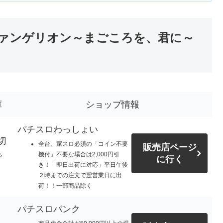
ァンゲリオン～まごころを、君に～
】
庫
ショップ情報
パチスロわっしょい
切
全台、家スロ必須の「コイン不要
販売店ページ
機付」不要な場合は2,000円引
で
に行く
き！「即日出荷に対応」平日午後
。
２時までの注文で翌営業日に出
荷！！一部商品除く
パチスロバンク