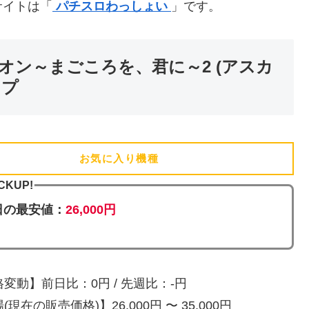
サイトは「
パチスロわっしょい
」です。
オン～まごころを、君に～2 (アスカ
ップ
お気に入り機種
(追加済)
CKUP!
日の最安値：
26,000円
変動】前日比：0円 / 先週比：-円
(現在の販売価格)】26,000円 〜 35,000円