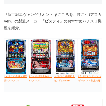
『新世紀エヴァンゲリオン ～まごころを、君に～ (アスカ
Ver)』の製造メーカー『
ビスティ
』のおすすめパチスロ機
種を紹介。
Lパチスロ炎炎ノ消防
Lかぐや様は告らせた
Lパチスロ 機動戦士
LBパチスロ ヱヴァン
隊 (スマスロ)
い(スマスロ)
ガンダムSEED
ゲリヲン ～約束の扉
～