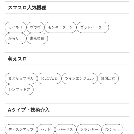
スマスロ人気機種
カバネリ
ヴヴヴ
モンキーターン
ゴッドイーター
からサー
東京喰種
萌えスロ
まどか☆マギカ
ToLOVEる
ツインエンジェル
戦国乙女
シンフォギア
Aタイプ・技術介入
ディスクアップ
ハナビ
バーサス
クランキー
ひぐらし