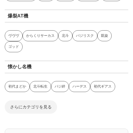
爆裂AT機
ヴヴヴ
からくりサーカス
北斗
バジリスク
凱旋
ゴッド
懐かし名機
初代まどか
北斗転生
バジ絆
ハーデス
初代ギアス
さらにカテゴリを見る
ジャグラー系