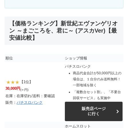
【価格ランキング】新世紀エヴァンゲリオ
ン ～まごころを、君に～ (アスカVer)【最
安値比較】
順位
ショップ情報
パチスロバンク
商品代金合計が50,000円以上の
場合は、１台分のみ送料無料！
【1位】
一部地域を除く
30,000円
(+-円)
「複数台セット割」、「不要台
在庫：在庫切れ/送料：要確認
回収サービス」も実施中
販売：
パチスロバンク
販売店ページ
に行く
ホームスロット