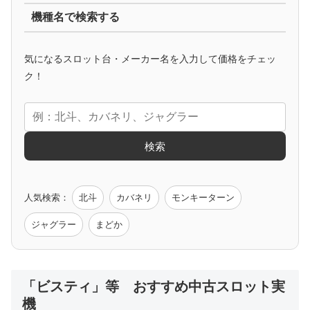
機種名で検索する
マイジャグ
ファンキー
アイム
ゴージャグ
ハッピー
気になるスロット台・メーカー名を入力して価格をチェッ
アニメタイアップ
ク！
エヴァ
コードギアス
化物語
炎炎ノ消防隊
ガンダム
検索
ゲーム原作
人気検索：
北斗
カバネリ
モンキーターン
モンハン
バイオ
ペルソナ
ゴッドイーター
鉄拳
ジャグラー
まどか
低価格おすすめ
「ビスティ」等 おすすめ中古スロット実
機
値下げ台
ディスクアップ
エウレカ
新鬼武者
ひぐらし