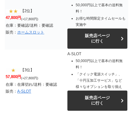
50,000円以上で基本の送料無
【2位】
料！
47,800円
お得な時間限定タイムセールも
(+17,800円)
実施中
在庫：要確認/送料：要確認
販売：
ホームスロット
販売店ページ
に行く
A-SLOT
50,000円以上で基本の送料無
料！
【3位】
「クイック電源スイッチ」、
57,800円
(+27,800円)
「十円玉加工サービス」など
在庫：在庫切れ/送料：要確認
様々なオプションを取り揃え
販売：
A-SLOT
販売店ページ
に行く