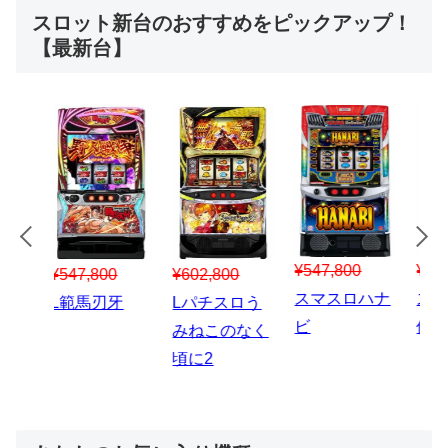
スロット新台のおすすめをピックアップ！
【最新台】
¥547,800
¥150,000
00
¥1,867,800
¥3
スマスロハナ
スマスロ秘宝
スロう
Lパチスロ 炎
ス
ビ
伝
のなく
炎ノ消防隊2
6