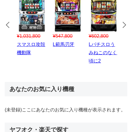
¥547,800
¥150,000
00
¥1,867,800
¥3
スマスロハナ
スマスロ秘宝
スロう
Lパチスロ 炎
ス
ビ
伝
のなく
炎ノ消防隊2
6
あなたのお気に入り機種
(未登録)ここにあなたのお気に入り機種が表示されます。
ヤフオク・楽天で探す