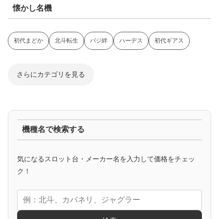
懐かし名機
初代まどか
北斗転生
バジ絆
ハーデス
初代ギアス
さらにカテゴリを見る
ジャグラー系
機種名で検索する
マイジャグ
ファンキー
アイム
ゴージャグ
ハッピー
気になるスロット台・メーカー名を入力して価格をチェッ
アニメタイアップ
ク！
エヴァ
コードギアス
化物語
炎炎ノ消防隊
ガンダム