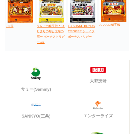
スマスロ秘宝伝
L吉宗
LB SHAKE BONUS
クレアの秘宝伝 〜は
TRIGGER シェイク
じまりの扉と太陽の
ボーナストリガー
石〜 ボーナストリガ
ーver.
大都技研
サミー(Sammy)
エンターライズ
SANKYO(三共)