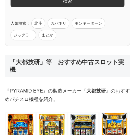
検索
ゲーム原作
人気検索：
北斗
カバネリ
モンキーターン
モンハン
バイオ
ペルソナ
ゴッドイーター
鉄拳
ジャグラー
まどか
低価格おすすめ
「大都技研」等 おすすめ中古スロット実
機
値下げ台
ディスクアップ
エウレカ
新鬼武者
ひぐらし
『PYRAMID EYE』の製造メーカー『
大都技研
』のおすす
めパチスロ機種を紹介。