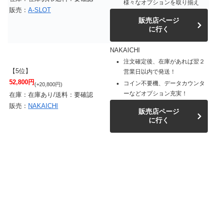
様々なオプションを取り揃え
販売：
A-SLOT
販売店ページ
に行く
NAKAICHI
注文確定後、在庫があれば翌２
【5位】
営業日以内で発送！
52,800円
コイン不要機、データカウンタ
(+20,800円)
ーなどオプション充実！
在庫：在庫あり/送料：要確認
販売：
NAKAICHI
販売店ページ
に行く