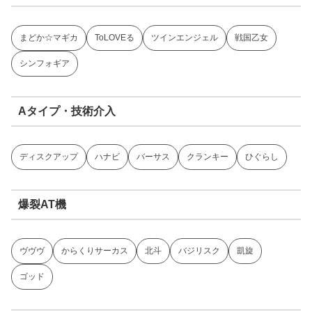
まどか☆マギカ
ToLOVEる
ツインエンジェル
戦国乙女
シンフォギア
Aタイプ・技術介入
ディスクアップ
ハナビ
バーサス
クランキー
ひぐらし
爆裂AT機
ヴヴヴ
からくりサーカス
北斗
バジリスク
凱旋
ゴッド