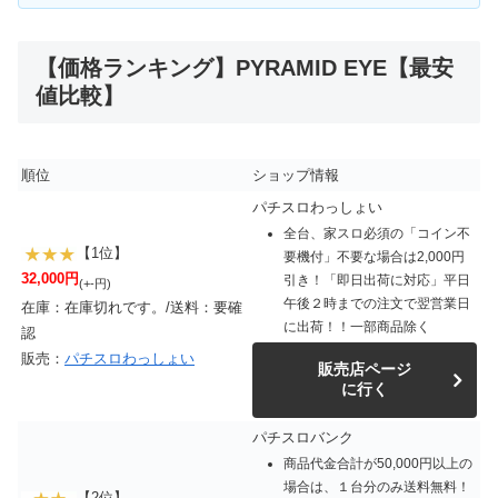
【価格ランキング】PYRAMID EYE【最安
値比較】
順位
ショップ情報
パチスロわっしょい
全台、家スロ必須の「コイン不
【1位】
要機付」不要な場合は2,000円
32,000円
引き！「即日出荷に対応」平日
(+-円)
午後２時までの注文で翌営業日
在庫：在庫切れです。/送料：要確
に出荷！！一部商品除く
認
販売：
パチスロわっしょい
販売店ページ
に行く
パチスロバンク
商品代金合計が50,000円以上の
場合は、１台分のみ送料無料！
【2位】