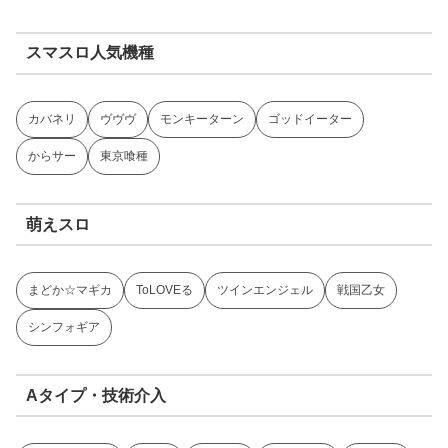
スマスロ人気機種
カバネリ
ヴヴヴ
モンキーターン
ゴッドイーター
からサー
東京喰種
萌えスロ
まどか☆マギカ
ToLOVEる
ツインエンジェル
戦国乙女
シンフォギア
Aタイプ・技術介入