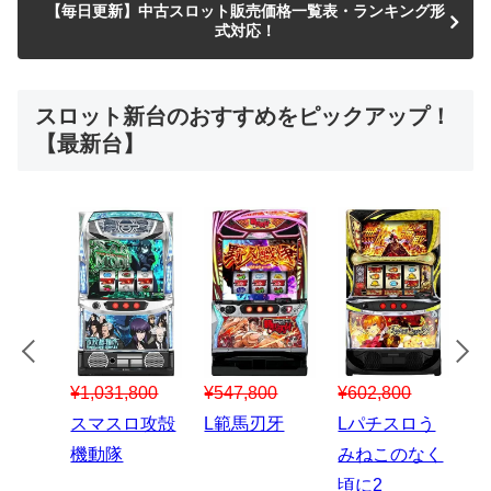
【毎日更新】中古スロット販売価格一覧表・ランキング形
式対応！
スロット新台のおすすめをピックアップ！
【最新台】
¥547,800
¥150,000
00
¥1,867,800
¥3
スマスロハナ
スマスロ秘宝
スロう
Lパチスロ 炎
ス
ビ
伝
のなく
炎ノ消防隊2
6