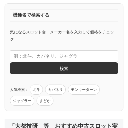
ジャグラー系
機種名で検索する
マイジャグ
ファンキー
アイム
ゴージャグ
ハッピー
気になるスロット台・メーカー名を入力して価格をチェッ
アニメタイアップ
ク！
エヴァ
コードギアス
化物語
炎炎ノ消防隊
ガンダム
検索
ゲーム原作
人気検索：
北斗
カバネリ
モンキーターン
モンハン
バイオ
ペルソナ
ゴッドイーター
鉄拳
ジャグラー
まどか
低価格おすすめ
「大都技研」等 おすすめ中古スロット実