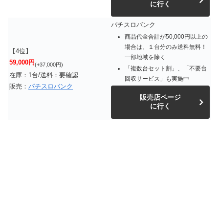
に行く
パチスロバンク
商品代金合計が50,000円以上の
場合は、１台分のみ送料無料！
【4位】
一部地域を除く
59,000円
(+37,000円)
「複数台セット割」、「不要台
在庫：1台/送料：要確認
回収サービス」も実施中
販売：
パチスロバンク
販売店ページ
に行く