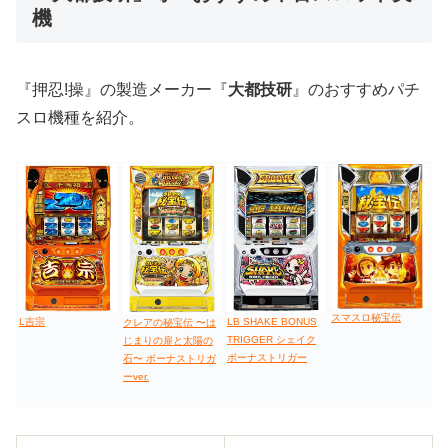
機
値下げ台
ディスクアップ
エウレカ
新鬼武者
ひぐらし
『押忍!操』の製造メーカー『
大都技研
』のおすすめパチ
スロ機種を紹介。
スマスロ秘宝伝
L吉宗
LB SHAKE BONUS
クレアの秘宝伝 〜は
TRIGGER シェイク
じまりの扉と太陽の
ボーナストリガー
石〜 ボーナストリガ
ーver.