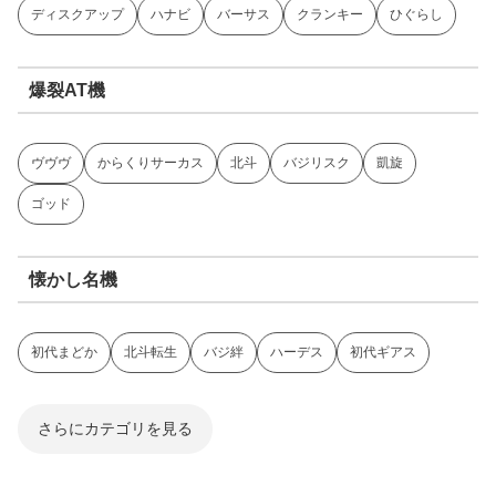
ディスクアップ
ハナビ
バーサス
クランキー
ひぐらし
爆裂AT機
ヴヴヴ
からくりサーカス
北斗
バジリスク
凱旋
ゴッド
懐かし名機
初代まどか
北斗転生
バジ絆
ハーデス
初代ギアス
さらにカテゴリを見る