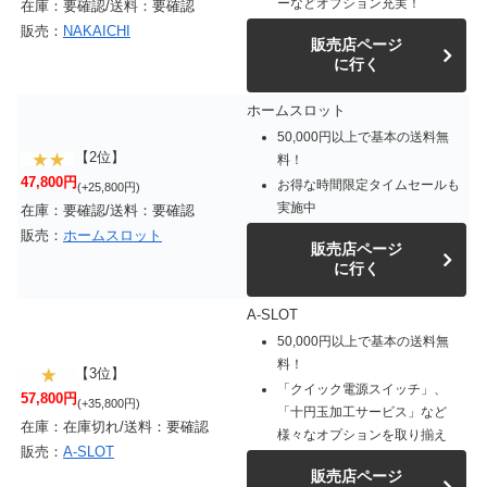
ーなどオプション充実！
在庫：要確認/送料：要確認
販売：
NAKAICHI
販売店ページ
に行く
ホームスロット
50,000円以上で基本の送料無
【2位】
料！
47,800円
お得な時間限定タイムセールも
(+25,800円)
実施中
在庫：要確認/送料：要確認
販売：
ホームスロット
販売店ページ
に行く
A-SLOT
50,000円以上で基本の送料無
料！
【3位】
「クイック電源スイッチ」、
57,800円
(+35,800円)
「十円玉加工サービス」など
在庫：在庫切れ/送料：要確認
様々なオプションを取り揃え
販売：
A-SLOT
販売店ページ