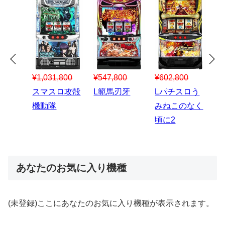
¥547,800
¥150,000
00
¥1,867,800
¥3
スマスロハナ
スマスロ秘宝
スロう
Lパチスロ 炎
ス
ビ
伝
のなく
炎ノ消防隊2
6
あなたのお気に入り機種
(未登録)ここにあなたのお気に入り機種が表示されます。