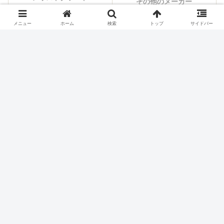
その他のメーカー
メニュー
ホーム
検索
トップ
サイドバー
シェアする
X
Facebook
はてブ
Pocket
LINE
コピー
ホーム
スロット機種
大都技研
パチスロ価格チェック
お買い得ランキング
本日の値下げ
最新台から探す
メーカーから探す