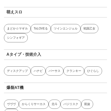
萌えスロ
まどか☆マギカ
ToLOVEる
ツインエンジェル
戦国乙女
シンフォギア
Aタイプ・技術介入
ディスクアップ
ハナビ
バーサス
クランキー
ひぐらし
爆裂AT機
ヴヴヴ
からくりサーカス
北斗
バジリスク
凱旋