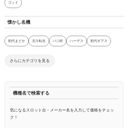
ゴッド
懐かし名機
初代まどか
北斗転生
バジ絆
ハーデス
初代ギアス
さらにカテゴリを見る
ジャグラー系
機種名で検索する
マイジャグ
ファンキー
アイム
ゴージャグ
ハッピー
気になるスロット台・メーカー名を入力して価格をチェッ
アニメタイアップ
ク！