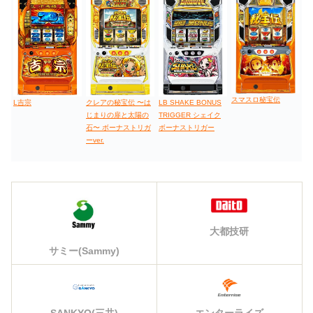
スマスロ秘宝伝
L吉宗
LB SHAKE BONUS
クレアの秘宝伝 〜は
TRIGGER シェイク
じまりの扉と太陽の
ボーナストリガー
石〜 ボーナストリガ
ーver.
大都技研
サミー(Sammy)
エンターライズ