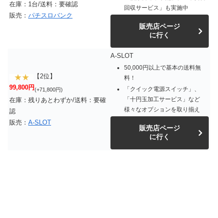
在庫：1台/送料：要確認
回収サービス」も実施中
販売：
パチスロバンク
販売店ページ
に行く
A-SLOT
50,000円以上で基本の送料無
【2位】
料！
99,800円
「クイック電源スイッチ」、
(+71,800円)
「十円玉加工サービス」など
在庫：残りあとわずか/送料：要確
様々なオプションを取り揃え
認
販売：
A-SLOT
販売店ページ
に行く