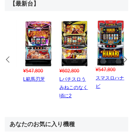
【最新台】
¥547,800
¥150,000
00
¥1,867,800
¥3
スマスロハナ
スマスロ秘宝
スロう
Lパチスロ 炎
ス
ビ
伝
のなく
炎ノ消防隊2
6
あなたのお気に入り機種