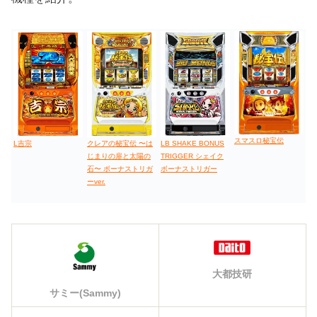
スマスロ秘宝伝
L吉宗
LB SHAKE BONUS
クレアの秘宝伝 〜は
TRIGGER シェイク
じまりの扉と太陽の
ボーナストリガー
石〜 ボーナストリガ
ーver.
大都技研
サミー(Sammy)