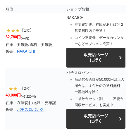
順位
ショップ情報
NAKAICHI
注文確定後、在庫があれば翌２
【1位】
営業日以内で発送！
32,780円
コイン不要機、データカウンタ
(+-円)
ーなどオプション充実！
在庫：要確認/送料：要確認
販売：
NAKAICHI
販売店ページ
に行く
パチスロバンク
商品代金合計が50,000円以上の
場合は、１台分のみ送料無料！
【2位】
一部地域を除く
40,000円
(+7,220円)
「複数台セット割」、「不要台
在庫：在庫切れ/送料：要確認
回収サービス」も実施中
販売：
パチスロバンク
販売店ページ
に行く