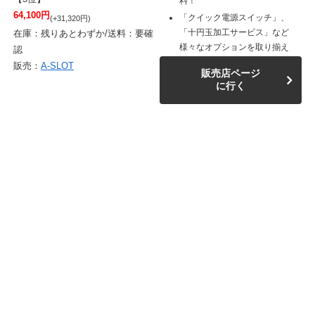
料！
64,100円
「クイック電源スイッチ」、
(+31,320円)
「十円玉加工サービス」など
在庫：残りあとわずか/送料：要確
様々なオプションを取り揃え
認
販売：
A-SLOT
販売店ページ
に行く