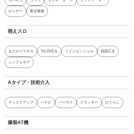
からサー
東京喰種
萌えスロ
まどか☆マギカ
ToLOVEる
ツインエンジェル
戦国乙女
シンフォギア
Aタイプ・技術介入
ディスクアップ
ハナビ
バーサス
クランキー
ひぐらし
爆裂AT機