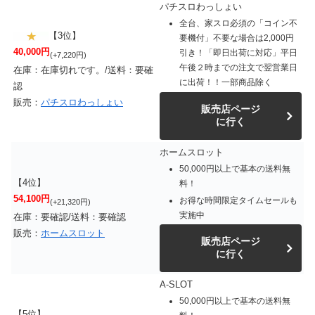
パチスロわっしょい
全台、家スロ必須の「コイン不
【3位】
要機付」不要な場合は2,000円
40,000円
引き！「即日出荷に対応」平日
(+7,220円)
午後２時までの注文で翌営業日
在庫：在庫切れです。/送料：要確
に出荷！！一部商品除く
認
販売：
パチスロわっしょい
販売店ページ
に行く
ホームスロット
50,000円以上で基本の送料無
【4位】
料！
54,100円
お得な時間限定タイムセールも
(+21,320円)
実施中
在庫：要確認/送料：要確認
販売：
ホームスロット
販売店ページ
に行く
A-SLOT
50,000円以上で基本の送料無
【5位】