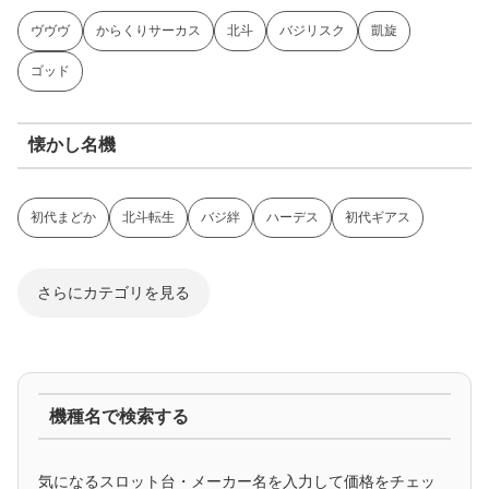
ヴヴヴ
からくりサーカス
北斗
バジリスク
凱旋
ゴッド
懐かし名機
初代まどか
北斗転生
バジ絆
ハーデス
初代ギアス
さらにカテゴリを見る
ジャグラー系
機種名で検索する
マイジャグ
ファンキー
アイム
ゴージャグ
ハッピー
気になるスロット台・メーカー名を入力して価格をチェッ