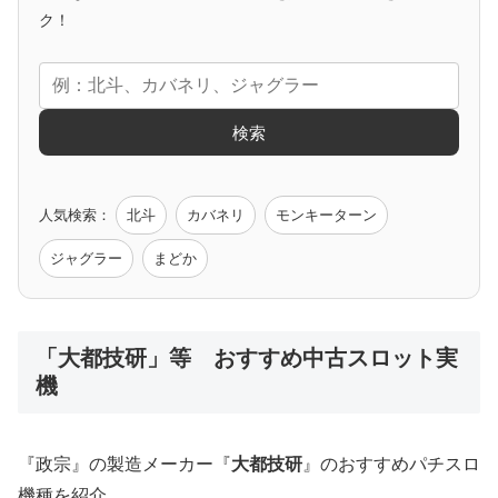
アニメタイアップ
ク！
エヴァ
コードギアス
化物語
炎炎ノ消防隊
ガンダム
検索
ゲーム原作
人気検索：
北斗
カバネリ
モンキーターン
モンハン
バイオ
ペルソナ
ゴッドイーター
鉄拳
ジャグラー
まどか
低価格おすすめ
「大都技研」等 おすすめ中古スロット実
機
値下げ台
ディスクアップ
エウレカ
新鬼武者
ひぐらし
『政宗』の製造メーカー『
大都技研
』のおすすめパチスロ
機種を紹介。