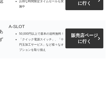
認
お得な時間限定タイムセールも実
に行く
施中
A-SLOT
あ
50,000円以上で基本の送料無料！
販売店ページ
ず
「クイック電源スイッチ」、「十
に行く
円玉加工サービス」など様々なオ
プションを取り揃え