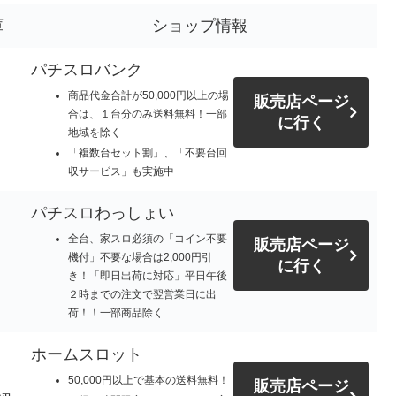
庫
ショップ情報
パチスロバンク
商品代金合計が50,000円以上の場
販売店ページ
合は、１台分のみ送料無料！一部
に行く
地域を除く
「複数台セット割」、「不要台回
収サービス」も実施中
パチスロわっしょい
全台、家スロ必須の「コイン不要
販売店ページ
機付」不要な場合は2,000円引
に行く
き！「即日出荷に対応」平日午後
２時までの注文で翌営業日に出
荷！！一部商品除く
ホームスロット
50,000円以上で基本の送料無料！
販売店ページ