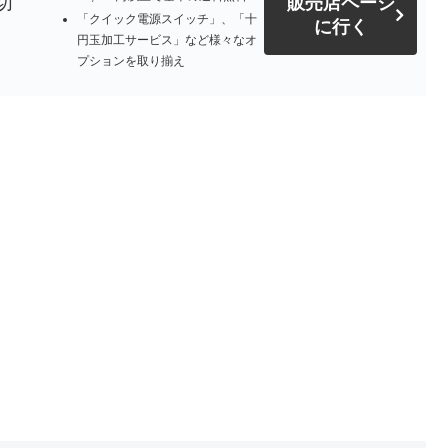
切
販売店ページ
「クイック電源スイッチ」、「十
に行く
円玉加工サービス」など様々なオ
プションを取り揃え