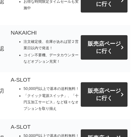
認
お得な時間限定タイムセールも実
に行く
施中
NAKAICHI
注文確定後、在庫があれば翌２営
販売店ページ
認
業日以内で発送！
に行く
コイン不要機、データカウンター
などオプション充実！
A-SLOT
50,000円以上で基本の送料無料！
切
販売店ページ
「クイック電源スイッチ」、「十
に行く
円玉加工サービス」など様々なオ
プションを取り揃え
A-SLOT
50,000円以上で基本の送料無料！