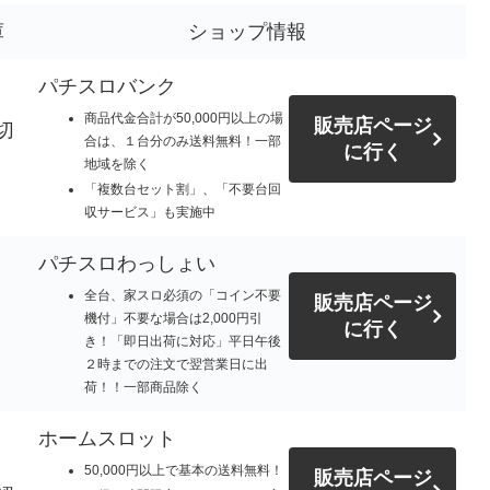
庫
ショップ情報
パチスロバンク
商品代金合計が50,000円以上の場
販売店ページ
切
合は、１台分のみ送料無料！一部
に行く
地域を除く
「複数台セット割」、「不要台回
収サービス」も実施中
パチスロわっしょい
全台、家スロ必須の「コイン不要
販売店ページ
機付」不要な場合は2,000円引
に行く
き！「即日出荷に対応」平日午後
２時までの注文で翌営業日に出
荷！！一部商品除く
ホームスロット
50,000円以上で基本の送料無料！
販売店ページ