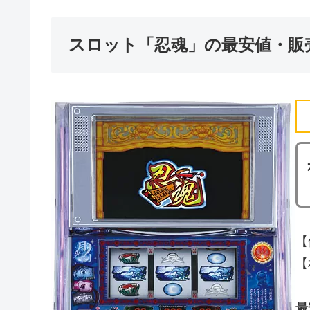
スロット「忍魂」の最安値・販
【
【
最