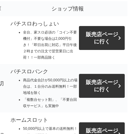
庫
ショップ情報
パチスロわっしょい
全台、家スロ必須の「コイン不要
販売店ページ
機付」不要な場合は2,000円引
に行く
き！「即日出荷に対応」平日午後
２時までの注文で翌営業日に出
荷！！一部商品除く
パチスロバンク
商品代金合計が50,000円以上の場
販売店ページ
切
合は、１台分のみ送料無料！一部
に行く
地域を除く
「複数台セット割」、「不要台回
収サービス」も実施中
ホームスロット
50,000円以上で基本の送料無料！
販売店ページ