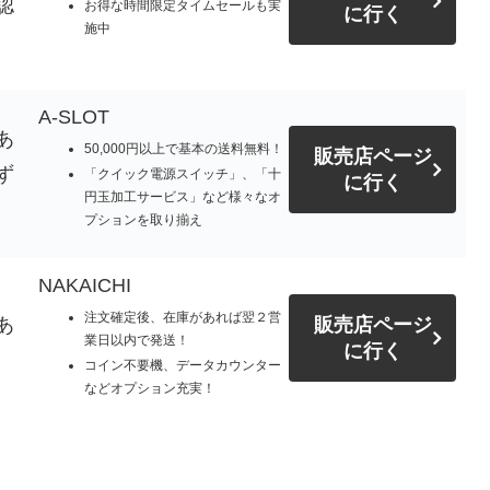
認
お得な時間限定タイムセールも実
に行く
施中
A-SLOT
あ
50,000円以上で基本の送料無料！
販売店ページ
ず
「クイック電源スイッチ」、「十
に行く
円玉加工サービス」など様々なオ
プションを取り揃え
NAKAICHI
注文確定後、在庫があれば翌２営
あ
販売店ページ
業日以内で発送！
に行く
コイン不要機、データカウンター
などオプション充実！