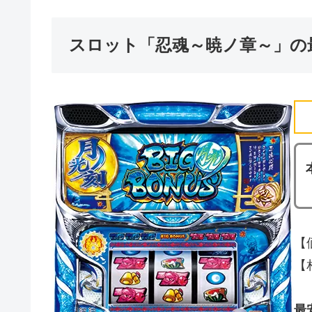
スロット「忍魂～暁ノ章～」の
【
【相
最