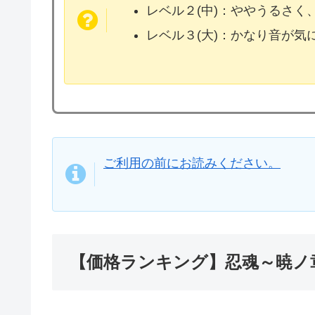
レベル２(中)：ややうるさく
レベル３(大)：かなり音が
ご利用の前にお読みください。
【価格ランキング】忍魂～暁ノ