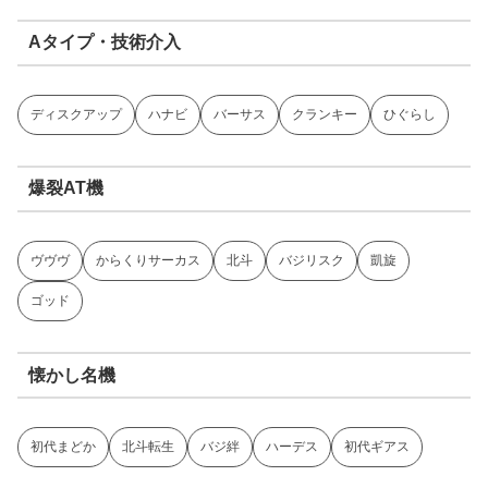
Aタイプ・技術介入
ディスクアップ
ハナビ
バーサス
クランキー
ひぐらし
爆裂AT機
ヴヴヴ
からくりサーカス
北斗
バジリスク
凱旋
ゴッド
懐かし名機
初代まどか
北斗転生
バジ絆
ハーデス
初代ギアス