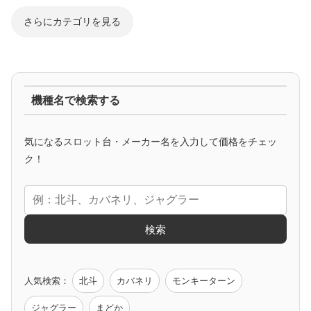
さらにカテゴリを見る
ジャグラー系
機種名で検索する
マイジャグ
ファンキー
アイム
ゴージャグ
ハッピー
気になるスロット台・メーカー名を入力して価格をチェッ
アニメタイアップ
ク！
エヴァ
コードギアス
化物語
炎炎ノ消防隊
ガンダム
検索
ゲーム原作
人気検索：
北斗
カバネリ
モンキーターン
モンハン
バイオ
ペルソナ
ゴッドイーター
鉄拳
ジャグラー
まどか