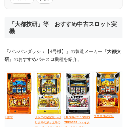
低価格おすすめ
「大都技研」等 おすすめ中古スロット実
機
値下げ台
ディスクアップ
エウレカ
新鬼武者
ひぐらし
『バンバンダッシュ【4号機】』の製造メーカー『
大都技
研
』のおすすめパチスロ機種を紹介。
スマスロ秘宝伝
L吉宗
LB SHAKE BONUS
クレアの秘宝伝 〜は
TRIGGER シェイク
じまりの扉と太陽の