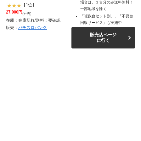
場合は、１台分のみ送料無料！
【1位】
一部地域を除く
27,000円
(+-円)
「複数台セット割」、「不要台
在庫：在庫切れ/送料：要確認
回収サービス」も実施中
販売：
パチスロバンク
販売店ページ
に行く