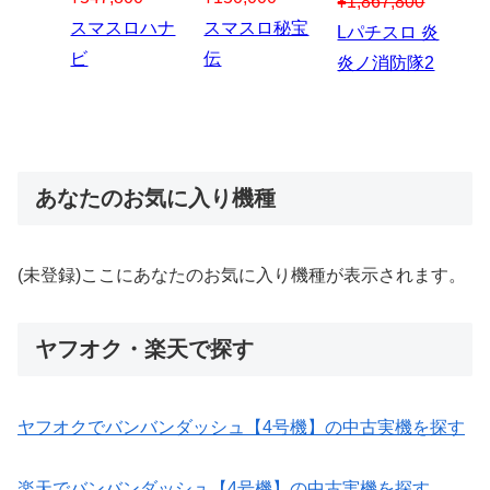
00
¥1,867,800
¥3
スマスロハナ
スマスロ秘宝
スロう
Lパチスロ 炎
ス
ビ
伝
のなく
炎ノ消防隊2
6
あなたのお気に入り機種
(未登録)ここにあなたのお気に入り機種が表示されます。
ヤフオク・楽天で探す
ヤフオクでバンバンダッシュ【4号機】の中古実機を探す
楽天でバンバンダッシュ【4号機】の中古実機を探す