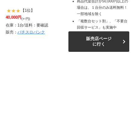
商品代金合計が50,000円以上の
場合は、１台分のみ送料無料！
【1位】
一部地域を除く
40,000円
(+-円)
「複数台セット割」、「不要台
在庫：1台/送料：要確認
回収サービス」も実施中
販売：
パチスロバンク
販売店ページ
に行く