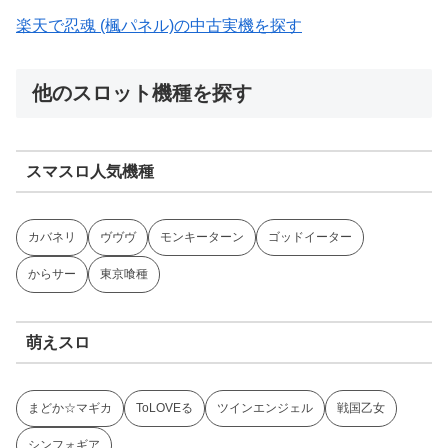
楽天で忍魂 (楓パネル)の中古実機を探す
他のスロット機種を探す
スマスロ人気機種
カバネリ
ヴヴヴ
モンキーターン
ゴッドイーター
からサー
東京喰種
萌えスロ
まどか☆マギカ
ToLOVEる
ツインエンジェル
戦国乙女
シンフォギア