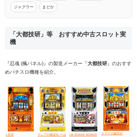
モンハン
バイオ
ペルソナ
ゴッドイーター
鉄拳
ジャグラー
まどか
低価格おすすめ
「大都技研」等 おすすめ中古スロット実
機
値下げ台
ディスクアップ
エウレカ
新鬼武者
ひぐらし
『忍魂 (楓パネル)』の製造メーカー『
大都技研
』のおすす
めパチスロ機種を紹介。
スマスロ秘宝伝
L吉宗
LB SHAKE BONUS
クレアの秘宝伝 〜は