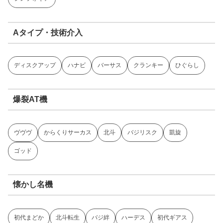
Aタイプ・技術介入
ディスクアップ
ハナビ
バーサス
クランキー
ひぐらし
爆裂AT機
ヴヴヴ
からくりサーカス
北斗
バジリスク
凱旋
ゴッド
懐かし名機
初代まどか
北斗転生
バジ絆
ハーデス
初代ギアス