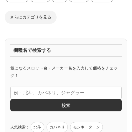
さらにカテゴリを見る
ジャグラー系
機種名で検索する
マイジャグ
ファンキー
アイム
ゴージャグ
ハッピー
気になるスロット台・メーカー名を入力して価格をチェッ
アニメタイアップ
ク！
エヴァ
コードギアス
化物語
炎炎ノ消防隊
ガンダム
検索
ゲーム原作
人気検索：
北斗
カバネリ
モンキーターン