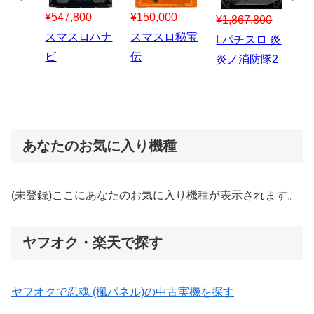
¥547,800
¥150,000
00
¥1,867,800
¥3
スマスロハナ
スマスロ秘宝
スロう
Lパチスロ 炎
ス
ビ
伝
のなく
炎ノ消防隊2
6
あなたのお気に入り機種
(未登録)ここにあなたのお気に入り機種が表示されます。
ヤフオク・楽天で探す
ヤフオクで忍魂 (楓パネル)の中古実機を探す