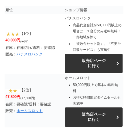
順位
ショップ情報
パチスロバンク
商品代金合計が50,000円以上の
場合は、１台分のみ送料無料！
【1位】
一部地域を除く
40,000円
(+-円)
「複数台セット割」、「不要台
在庫：在庫切れ/送料：要確認
回収サービス」も実施中
販売：
パチスロバンク
販売店ページ
に行く
ホームスロット
50,000円以上で基本の送料無
【2位】
料！
47,800円
お得な時間限定タイムセールも
(+7,800円)
実施中
在庫：要確認/送料：要確認
販売：
ホームスロット
販売店ページ
に行く