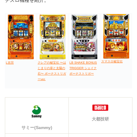
チスロ機種を紹介。
スマスロ秘宝伝
L吉宗
LB SHAKE BONUS
クレアの秘宝伝 〜は
TRIGGER シェイク
じまりの扉と太陽の
ボーナストリガー
石〜 ボーナストリガ
ーver.
大都技研
サミー(Sammy)