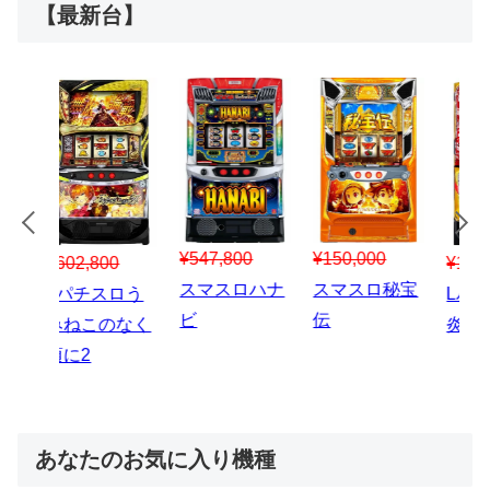
【最新台】
¥547,800
¥150,000
00
¥1,867,800
¥3
スマスロハナ
スマスロ秘宝
スロう
Lパチスロ 炎
ス
ビ
伝
のなく
炎ノ消防隊2
6
あなたのお気に入り機種