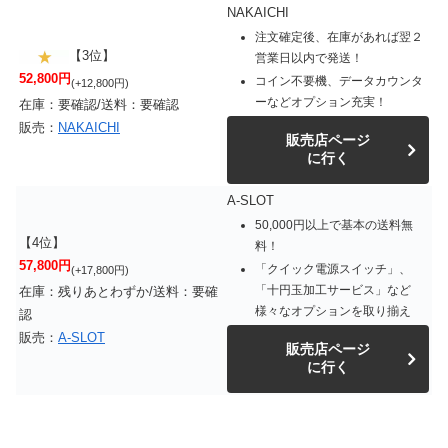
NAKAICHI
注文確定後、在庫があれば翌２
【3位】
営業日以内で発送！
52,800円
コイン不要機、データカウンタ
(+12,800円)
ーなどオプション充実！
在庫：要確認/送料：要確認
販売：
NAKAICHI
販売店ページ
に行く
A-SLOT
50,000円以上で基本の送料無
【4位】
料！
57,800円
「クイック電源スイッチ」、
(+17,800円)
「十円玉加工サービス」など
在庫：残りあとわずか/送料：要確
様々なオプションを取り揃え
認
販売：
A-SLOT
販売店ページ
に行く