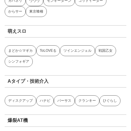
カバネリ
ヴヴヴ
モンキーターン
ゴッドイーター
からサー
東京喰種
萌えスロ
まどか☆マギカ
ToLOVEる
ツインエンジェル
戦国乙女
シンフォギア
Aタイプ・技術介入
ディスクアップ
ハナビ
バーサス
クランキー
ひぐらし
爆裂AT機