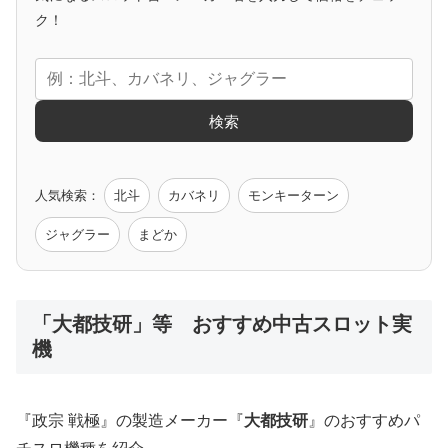
アニメタイアップ
ク！
エヴァ
コードギアス
化物語
炎炎ノ消防隊
ガンダム
検索
ゲーム原作
人気検索：
北斗
カバネリ
モンキーターン
モンハン
バイオ
ペルソナ
ゴッドイーター
鉄拳
ジャグラー
まどか
低価格おすすめ
「大都技研」等 おすすめ中古スロット実
機
値下げ台
ディスクアップ
エウレカ
新鬼武者
ひぐらし
『政宗 戦極』の製造メーカー『
大都技研
』のおすすめパ