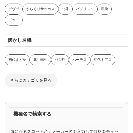
ヴヴヴ
からくりサーカス
北斗
バジリスク
凱旋
ゴッド
懐かし名機
初代まどか
北斗転生
バジ絆
ハーデス
初代ギアス
さらにカテゴリを見る
ジャグラー系
機種名で検索する
マイジャグ
ファンキー
アイム
ゴージャグ
ハッピー
気になるスロット台・メーカー名を入力して価格をチェッ