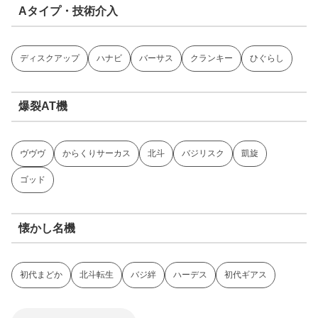
Aタイプ・技術介入
ディスクアップ
ハナビ
バーサス
クランキー
ひぐらし
爆裂AT機
ヴヴヴ
からくりサーカス
北斗
バジリスク
凱旋
ゴッド
懐かし名機
初代まどか
北斗転生
バジ絆
ハーデス
初代ギアス