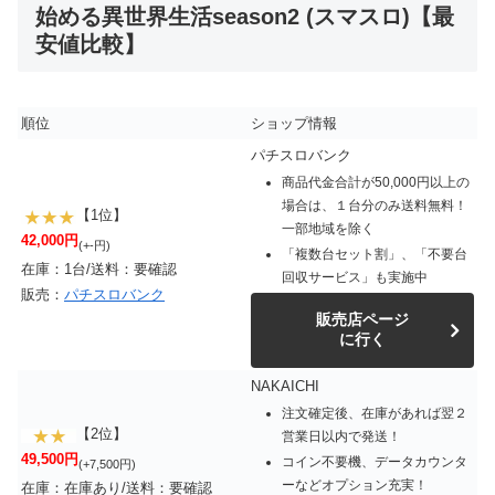
始める異世界生活season2 (スマスロ)【最
安値比較】
順位
ショップ情報
パチスロバンク
商品代金合計が50,000円以上の
場合は、１台分のみ送料無料！
【1位】
一部地域を除く
42,000円
(+-円)
「複数台セット割」、「不要台
在庫：1台/送料：要確認
回収サービス」も実施中
販売：
パチスロバンク
販売店ページ
に行く
NAKAICHI
注文確定後、在庫があれば翌２
【2位】
営業日以内で発送！
49,500円
コイン不要機、データカウンタ
(+7,500円)
ーなどオプション充実！
在庫：在庫あり/送料：要確認