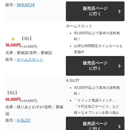
販売：
NAKAICHI
販売店ページ
に行く
ホームスロット
50,000円以上で基本の送料無
【3位】
料！
56,600円
お得な時間限定タイムセールも
(+14,600円)
実施中
在庫：要確認/送料：要確認
販売：
ホームスロット
販売店ページ
に行く
A-SLOT
50,000円以上で基本の送料無
【4位】
料！
66,600円
「クイック電源スイッチ」、
(+24,600円)
「十円玉加工サービス」など
在庫：残りあとわずか/送料：要確
様々なオプションを取り揃え
認
販売：
A-SLOT
販売店ページ
に行く