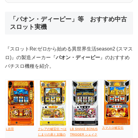
低価格おすすめ
「パオン・ディーピー」等 おすすめ中古
スロット実機
値下げ台
ディスクアップ
エウレカ
新鬼武者
ひぐらし
『スロットRe:ゼロから始める異世界生活season2 (スマス
ロ)』の製造メーカー『
パオン・ディーピー
』のおすすめ
パチスロ機種を紹介。
スマスロ秘宝伝
L吉宗
LB SHAKE BONUS
クレアの秘宝伝 〜は
TRIGGER シェイク
じまりの扉と太陽の