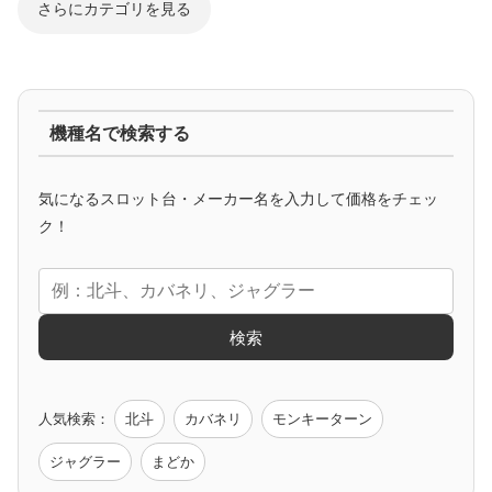
さらにカテゴリを見る
ジャグラー系
機種名で検索する
マイジャグ
ファンキー
アイム
ゴージャグ
ハッピー
気になるスロット台・メーカー名を入力して価格をチェッ
アニメタイアップ
ク！
エヴァ
コードギアス
化物語
炎炎ノ消防隊
ガンダム
検索
ゲーム原作
人気検索：
北斗
カバネリ
モンキーターン
モンハン
バイオ
ペルソナ
ゴッドイーター
鉄拳
ジャグラー
まどか