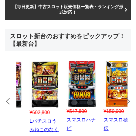
【毎日更新】中古スロット販売価格一覧表・ランキング形
式対応！
スロット新台のおすすめをピックアップ！
【最新台】
¥547,800
¥150,000
00
¥1,867,800
¥3
スマスロハナ
スマスロ秘宝
スロう
Lパチスロ 炎
ス
ビ
伝
のなく
炎ノ消防隊2
6