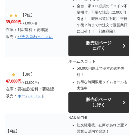
全台、家スロ必須の「コイン不
要機付」不要な場合は2,000円
【2位】
引き！「即日出荷に対応」平日
35,000円
(+1,000円)
午後２時までの注文で翌営業日
在庫：1個/送料：要確認
に出荷！！一部商品除く
販売：
パチスロわっしょい
販売店ページ
に行く
ホームスロット
50,000円以上で基本の送料無
【3位】
料！
47,800円
お得な時間限定タイムセールも
(+13,800円)
実施中
在庫：要確認/送料：要確認
販売：
ホームスロット
販売店ページ
に行く
NAKAICHI
注文確定後、在庫があれば翌２
【4位】
営業日以内で発送！