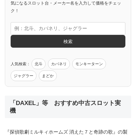
気になるスロット台・メーカー名を入力して価格をチェッ
アニメタイアップ
ク！
エヴァ
コードギアス
化物語
炎炎ノ消防隊
ガンダム
検索
ゲーム原作
人気検索：
北斗
カバネリ
モンキーターン
モンハン
バイオ
ペルソナ
ゴッドイーター
鉄拳
ジャグラー
まどか
低価格おすすめ
「DAXEL」等 おすすめ中古スロット実
機
値下げ台
ディスクアップ
エウレカ
新鬼武者
ひぐらし
『探偵歌劇ミルキィホームズ 消えた７と奇跡の歌』の製