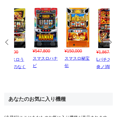
¥547,800
¥150,000
00
¥1,867,800
¥3
スマスロハナ
スマスロ秘宝
スロう
Lパチスロ 炎
ス
ビ
伝
のなく
炎ノ消防隊2
6
あなたのお気に入り機種