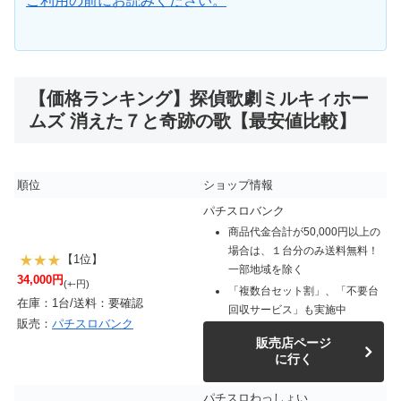
ご利用の前にお読みください。
【価格ランキング】探偵歌劇ミルキィホー
ムズ 消えた７と奇跡の歌【最安値比較】
順位
ショップ情報
パチスロバンク
商品代金合計が50,000円以上の
場合は、１台分のみ送料無料！
【1位】
一部地域を除く
34,000円
(+-円)
「複数台セット割」、「不要台
在庫：1台/送料：要確認
回収サービス」も実施中
販売：
パチスロバンク
販売店ページ
に行く
パチスロわっしょい