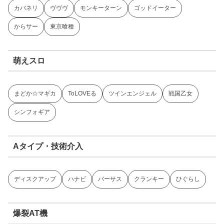
カバネリ
ヴヴヴ
モンキーターン
ゴッドイーター
からサー
東京喰種
萌えスロ
まどか☆マギカ
ToLOVEる
ツインエンジェル
戦国乙女
シンフォギア
Aタイプ・技術介入
ディスクアップ
ハナビ
バーサス
クランキー
ひぐらし
爆裂AT機