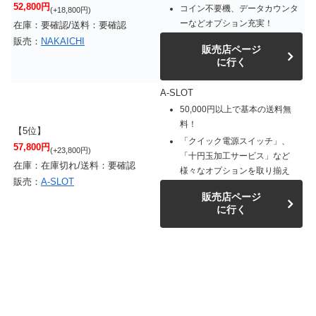
52,800円
コイン不要機、データカウンタ
(+18,800円)
ーなどオプション充実！
在庫：要確認/送料：要確認
販売：
NAKAICHI
販売店ページ
に行く
A-SLOT
50,000円以上で基本の送料無
料！
【5位】
「クイック電源スイッチ」、
57,800円
(+23,800円)
「十円玉加工サービス」など
在庫：在庫切れ/送料：要確認
様々なオプションを取り揃え
販売：
A-SLOT
販売店ページ
に行く