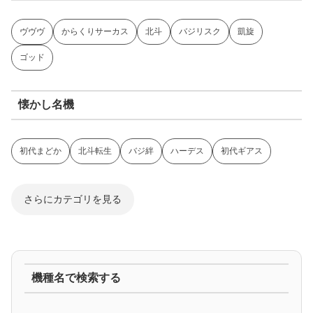
ヴヴヴ
からくりサーカス
北斗
バジリスク
凱旋
ゴッド
懐かし名機
初代まどか
北斗転生
バジ絆
ハーデス
初代ギアス
さらにカテゴリを見る
ジャグラー系
機種名で検索する
マイジャグ
ファンキー
アイム
ゴージャグ
ハッピー