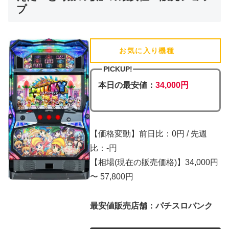
プ
お気に入り機種
(追加済)
PICKUP!
本日の最安値：
34,000円
【価格変動】前日比：0円 / 先週
比：-円
【相場(現在の販売価格)】34,000円
〜 57,800円
最安値販売店舗：パチスロバンク