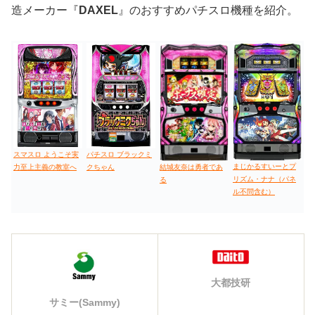
造メーカー『
DAXEL
』のおすすめパチスロ機種を紹介。
スマスロ ようこそ実
パチスロ ブラックミ
まじかるすいーとプ
力至上主義の教室へ
クちゃん
結城友奈は勇者であ
リズム・ナナ（パネ
る
ル不問含む）
大都技研
サミー(Sammy)