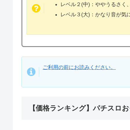
レベル２(中)：ややうるさく
レベル３(大)：かなり音が
ご利用の前にお読みください。
【価格ランキング】パチスロお