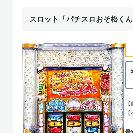
スロット「パチスロおそ松くん
【
【相
最