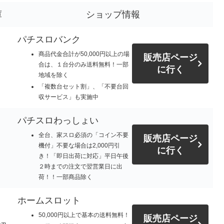
庫
ショップ情報
パチスロバンク
商品代金合計が50,000円以上の場
販売店ページ
合は、１台分のみ送料無料！一部
に行く
地域を除く
「複数台セット割」、「不要台回
収サービス」も実施中
パチスロわっしょい
全台、家スロ必須の「コイン不要
販売店ページ
機付」不要な場合は2,000円引
に行く
き！「即日出荷に対応」平日午後
２時までの注文で翌営業日に出
荷！！一部商品除く
ホームスロット
50,000円以上で基本の送料無料！
販売店ページ