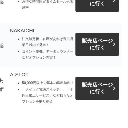
認
お得な時間限定タイムセールも実
に行く
施中
NAKAICHI
注文確定後、在庫があれば翌２営
販売店ページ
認
業日以内で発送！
に行く
コイン不要機、データカウンター
などオプション充実！
A-SLOT
あ
50,000円以上で基本の送料無料！
販売店ページ
ず
「クイック電源スイッチ」、「十
に行く
円玉加工サービス」など様々なオ
プションを取り揃え