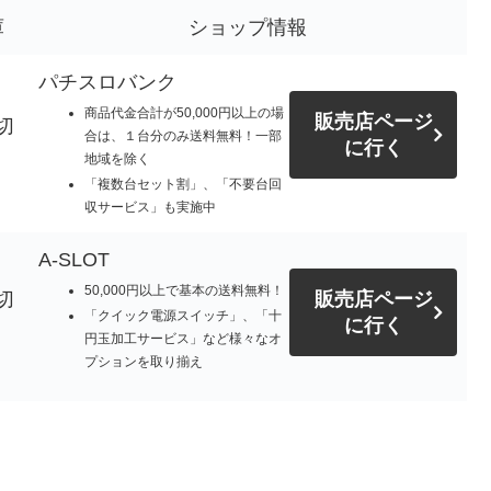
庫
ショップ情報
パチスロバンク
商品代金合計が50,000円以上の場
販売店ページ
切
合は、１台分のみ送料無料！一部
に行く
地域を除く
「複数台セット割」、「不要台回
収サービス」も実施中
A-SLOT
50,000円以上で基本の送料無料！
切
販売店ページ
「クイック電源スイッチ」、「十
に行く
円玉加工サービス」など様々なオ
プションを取り揃え