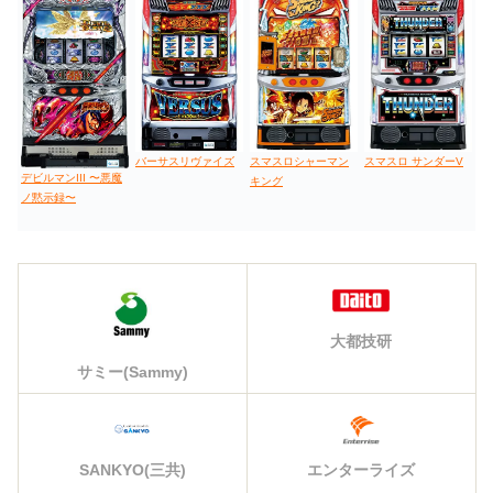
バーサスリヴァイズ
スマスロシャーマン
スマスロ サンダーV
デビルマンIII 〜悪魔
キング
ノ黙示録〜
大都技研
サミー(Sammy)
エンターライズ
SANKYO(三共)