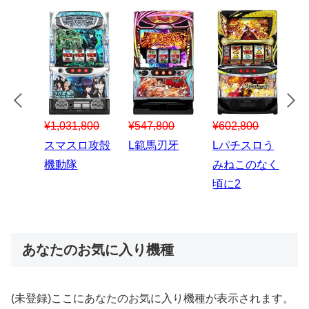
¥547,800
¥150,000
00
¥1,867,800
¥3
スマスロハナ
スマスロ秘宝
スロう
Lパチスロ 炎
ス
ビ
伝
のなく
炎ノ消防隊2
6
あなたのお気に入り機種
(未登録)ここにあなたのお気に入り機種が表示されます。