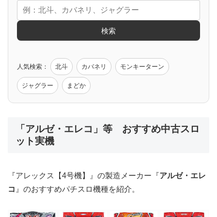
エヴァ
コードギアス
化物語
炎炎ノ消防隊
ガンダム
検索
ゲーム原作
人気検索：
北斗
カバネリ
モンキーターン
モンハン
バイオ
ペルソナ
ゴッドイーター
鉄拳
ジャグラー
まどか
低価格おすすめ
「アルゼ・エレコ」等 おすすめ中古スロ
ット実機
値下げ台
ディスクアップ
エウレカ
新鬼武者
ひぐらし
『アレックス【4号機】』の製造メーカー『
アルゼ・エレ
コ
』のおすすめパチスロ機種を紹介。