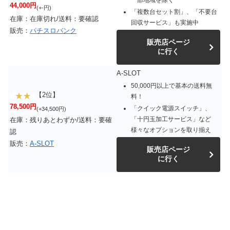
44,000円
(+-円)
「複数台セット割」、「不要台
在庫：在庫切れ/送料：要確認
回収サービス」も実施中
販売：
パチスロバンク
販売店ページ
に行く
A-SLOT
50,000円以上で基本の送料無
【2位】
料！
78,500円
「クイック電源スイッチ」、
(+34,500円)
「十円玉加工サービス」など
在庫：残りあとわずか/送料：要確
様々なオプションを取り揃え
認
販売：
A-SLOT
販売店ページ
に行く