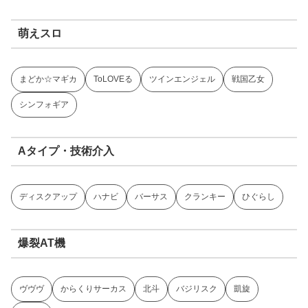
萌えスロ
まどか☆マギカ
ToLOVEる
ツインエンジェル
戦国乙女
シンフォギア
Aタイプ・技術介入
ディスクアップ
ハナビ
バーサス
クランキー
ひぐらし
爆裂AT機
ヴヴヴ
からくりサーカス
北斗
バジリスク
凱旋