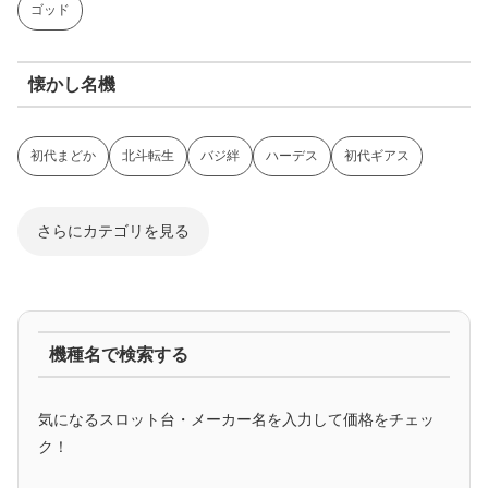
ゴッド
懐かし名機
初代まどか
北斗転生
バジ絆
ハーデス
初代ギアス
さらにカテゴリを見る
ジャグラー系
機種名で検索する
マイジャグ
ファンキー
アイム
ゴージャグ
ハッピー
気になるスロット台・メーカー名を入力して価格をチェッ
アニメタイアップ
ク！