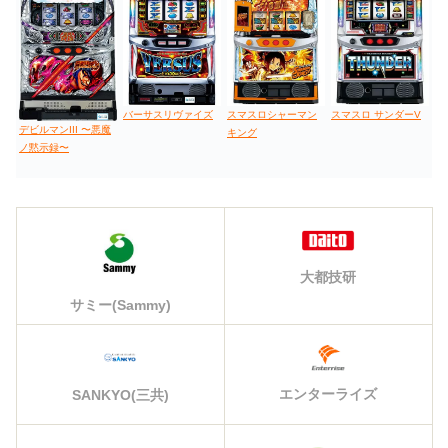
バーサスリヴァイズ
スマスロシャーマン
スマスロ サンダーV
デビルマンIII 〜悪魔
キング
ノ黙示録〜
大都技研
サミー(Sammy)
エンターライズ
SANKYO(三共)