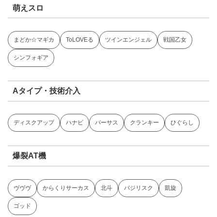
萌えスロ
まどか☆マギカ
ToLOVEる
ツインエンジェル
戦国乙女
シンフォギア
Aタイプ・技術介入
ディスクアップ
ハナビ
バーサス
クランキー
ひぐらし
爆裂AT機
ヴヴヴ
からくりサーカス
北斗
バジリスク
凱旋
ゴッド