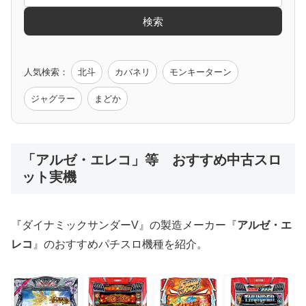
検索
ゲーム原作
人気検索：
北斗
カバネリ
モンキーターン
モンハン
バイオ
ペルソナ
ゴッドイーター
鉄拳
ジャグラー
まどか
低価格おすすめ
「アルゼ・エレコ」等 おすすめ中古スロ
ット実機
値下げ台
ディスクアップ
エウレカ
新鬼武者
ひぐらし
『ダイナミックサンダーV』の製造メーカー『
アルゼ・エ
レコ
』のおすすめパチスロ機種を紹介。