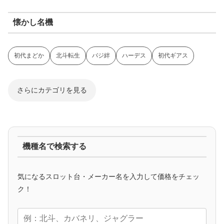
懐かし名機
初代まどか
北斗転生
バジ絆
ハーデス
初代ギアス
さらにカテゴリを見る
ジャグラー系
機種名で検索する
マイジャグ
ファンキー
アイム
ゴージャグ
ハッピー
気になるスロット台・メーカー名を入力して価格をチェッ
アニメタイアップ
ク！
エヴァ
コードギアス
化物語
炎炎ノ消防隊
ガンダム