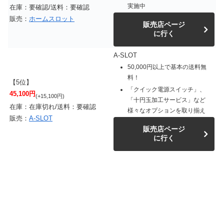
実施中
在庫：要確認/送料：要確認
販売：
ホームスロット
販売店ページ
に行く
A-SLOT
50,000円以上で基本の送料無
料！
【5位】
「クイック電源スイッチ」、
45,100円
(+15,100円)
「十円玉加工サービス」など
在庫：在庫切れ/送料：要確認
様々なオプションを取り揃え
販売：
A-SLOT
販売店ページ
に行く