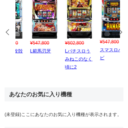
¥547,800
¥150,000
00
¥1,867,800
¥3
スマスロハナ
スマスロ秘宝
スロう
Lパチスロ 炎
ス
ビ
伝
のなく
炎ノ消防隊2
6
あなたのお気に入り機種
(未登録)ここにあなたのお気に入り機種が表示されます。