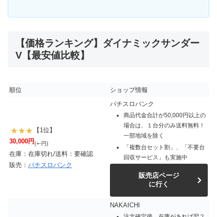
【価格ランキング】ダイナミックサンダー
V【最安値比較】
順位
ショップ情報
パチスロバンク
商品代金合計が50,000円以上の
場合は、１台分のみ送料無料！
【1位】
一部地域を除く
30,000円
(+-円)
「複数台セット割」、「不要台
在庫：在庫切れ/送料：要確認
回収サービス」も実施中
販売：
パチスロバンク
販売店ページ
に行く
NAKAICHI
注文確定後、在庫があれば翌２