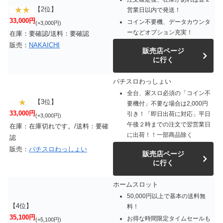
【2位】
営業日以内で発送！
33,000円
コイン不要機、データカウンタ
(+3,000円)
ーなどオプション充実！
在庫：要確認/送料：要確認
販売：
NAKAICHI
販売店ページ
に行く
パチスロわっしょい
全台、家スロ必須の「コイン不
【3位】
要機付」不要な場合は2,000円
33,000円
引き！「即日出荷に対応」平日
(+3,000円)
午後２時までの注文で翌営業日
在庫：在庫切れです。/送料：要確
に出荷！！一部商品除く
認
販売：
パチスロわっしょい
販売店ページ
に行く
ホームスロット
50,000円以上で基本の送料無
【4位】
料！
35,100円
お得な時間限定タイムセールも
(+5,100円)