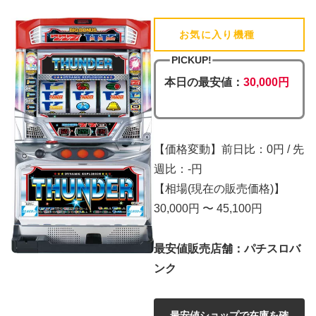
お気に入り機種
(追加済)
PICKUP!
本日の最安値：
30,000円
【価格変動】前日比：0円 / 先
週比：-円
【相場(現在の販売価格)】
30,000円 〜 45,100円
最安値販売店舗：パチスロバ
ンク
最安値ショップで在庫を確