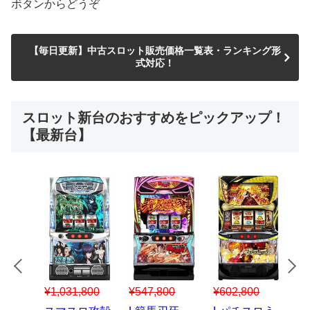
ボタンからどうぞ
【毎日更新】中古スロット販売価格一覧表・ランキング形
式対応！
スロット新台のおすすめをピックアップ！
【最新台】
¥547,800
¥150,000
00
¥1,867,800
¥3
スマスロハナ
スマスロ秘宝