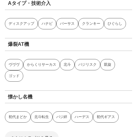
Aタイプ・技術介入
ディスクアップ
ハナビ
バーサス
クランキー
ひぐらし
爆裂AT機
ヴヴヴ
からくりサーカス
北斗
バジリスク
凱旋
ゴッド
懐かし名機
初代まどか
北斗転生
バジ絆
ハーデス
初代ギアス