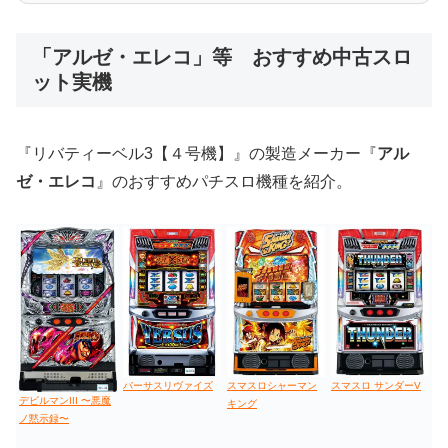
低価格おすすめ
「アルゼ・エレコ」等 おすすめ中古スロ
ット実機
値下げ台
ディスクアップ
エウレカ
新鬼武者
ひぐらし
『リバティーベル3【４号機】』の製造メーカー『
アル
ゼ・エレコ
』のおすすめパチスロ機種を紹介。
バーサスリヴァイズ
スマスロシャーマン
スマスロ サンダーV
デビルマンIII 〜悪魔
キング
ノ黙示録〜