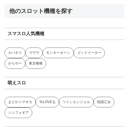
他のスロット機種を探す
スマスロ人気機種
カバネリ
ヴヴヴ
モンキーターン
ゴッドイーター
からサー
東京喰種
萌えスロ
まどか☆マギカ
ToLOVEる
ツインエンジェル
戦国乙女
シンフォギア