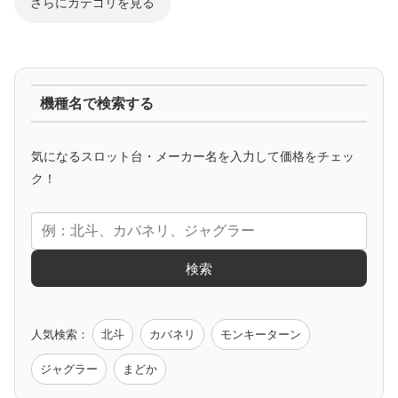
さらにカテゴリを見る
ジャグラー系
機種名で検索する
マイジャグ
ファンキー
アイム
ゴージャグ
ハッピー
気になるスロット台・メーカー名を入力して価格をチェッ
アニメタイアップ
ク！
エヴァ
コードギアス
化物語
炎炎ノ消防隊
ガンダム
検索
ゲーム原作
人気検索：
北斗
カバネリ
モンキーターン
モンハン
バイオ
ペルソナ
ゴッドイーター
鉄拳
ジャグラー
まどか