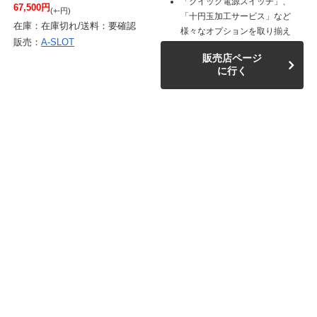
「クイック電源スイッチ」、
67,500円
(+-円)
「十円玉加工サービス」など
在庫：在庫切れ/送料：要確認
様々なオプションを取り揃え
販売：
A-SLOT
販売店ページ
に行く