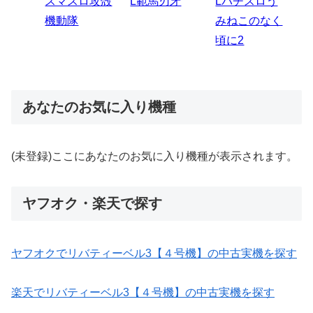
スロう
Lパチスロ 炎
ス
ビ
伝
のなく
炎ノ消防隊2
6
あなたのお気に入り機種
(未登録)ここにあなたのお気に入り機種が表示されます。
ヤフオク・楽天で探す
ヤフオクでリバティーベル3【４号機】の中古実機を探す
楽天でリバティーベル3【４号機】の中古実機を探す