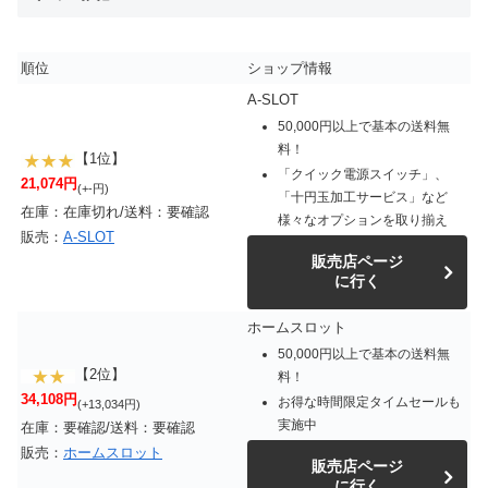
順位
ショップ情報
A-SLOT
50,000円以上で基本の送料無
料！
【1位】
「クイック電源スイッチ」、
21,074円
(+-円)
「十円玉加工サービス」など
在庫：在庫切れ/送料：要確認
様々なオプションを取り揃え
販売：
A-SLOT
販売店ページ
に行く
ホームスロット
50,000円以上で基本の送料無
【2位】
料！
34,108円
お得な時間限定タイムセールも
(+13,034円)
実施中
在庫：要確認/送料：要確認
販売：
ホームスロット
販売店ページ
に行く