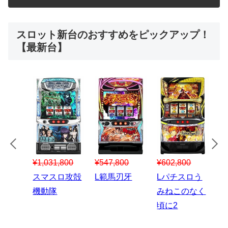
スロット新台のおすすめをピックアップ！
【最新台】
¥547,800
¥150,000
00
¥1,867,800
¥3
スマスロハナ
スマスロ秘宝
スロう
Lパチスロ 炎
ス
ビ
伝
のなく
炎ノ消防隊2
6