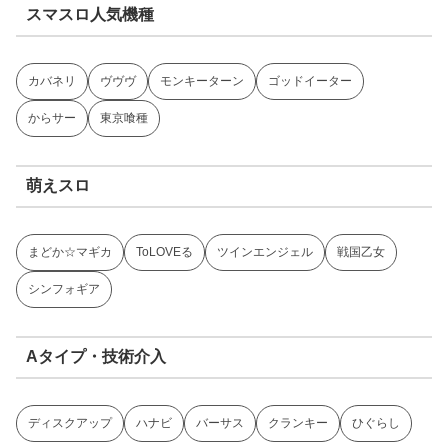
スマスロ人気機種
カバネリ
ヴヴヴ
モンキーターン
ゴッドイーター
からサー
東京喰種
萌えスロ
まどか☆マギカ
ToLOVEる
ツインエンジェル
戦国乙女
シンフォギア
Aタイプ・技術介入
ディスクアップ
ハナビ
バーサス
クランキー
ひぐらし