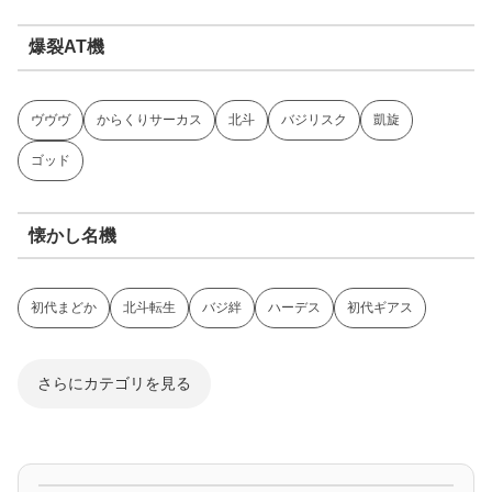
爆裂AT機
ヴヴヴ
からくりサーカス
北斗
バジリスク
凱旋
ゴッド
懐かし名機
初代まどか
北斗転生
バジ絆
ハーデス
初代ギアス
さらにカテゴリを見る
ジャグラー系