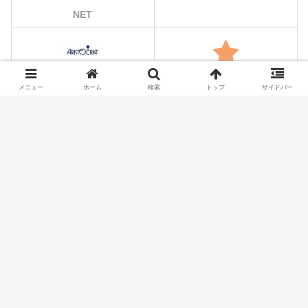
NET
アリストクラート
その他のメーカー
メニュー
ホーム
検索
トップ
サイドバー
シェアする
X
Facebook
はてブ
Pocket
LINE
コピー
ホーム
スロット機種
アルゼ・エレコ