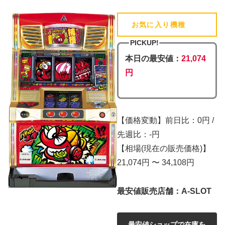
お気に入り機種
(追加済)
PICKUP!
本日の最安値：
21,074
円
【価格変動】前日比：0円 /
先週比：-円
【相場(現在の販売価格)】
21,074円 〜 34,108円
最安値販売店舗：A-SLOT
最安値ショップで在庫を