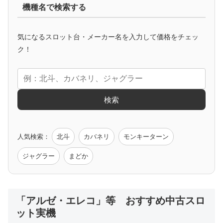
機種名で検索する
マイジャグ
ファンキー
アイム
ゴージャグ
ハッピー
気になるスロット台・メーカー名を入力して価格をチェッ
アニメタイアップ
ク！
エヴァ
コードギアス
化物語
炎炎ノ消防隊
ガンダム
検索
ゲーム原作
人気検索：
北斗
カバネリ
モンキーターン
モンハン
バイオ
ペルソナ
ゴッドイーター
鉄拳
ジャグラー
まどか
低価格おすすめ
「アルゼ・エレコ」等 おすすめ中古スロ
ット実機
値下げ台
ディスクアップ
エウレカ
新鬼武者
ひぐらし