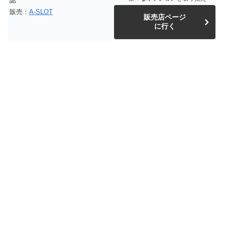
認
販売：
A-SLOT
販売店ページ
に行く