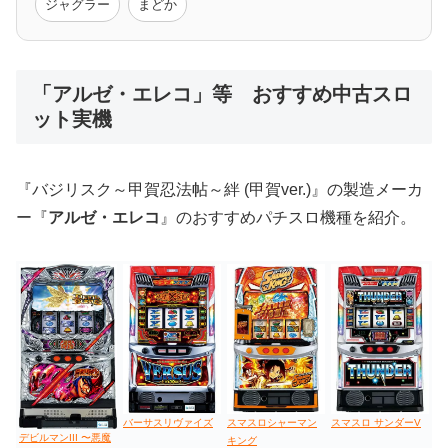
ジャグラー
まどか
低価格おすすめ
「アルゼ・エレコ」等 おすすめ中古スロ
ット実機
値下げ台
ディスクアップ
エウレカ
新鬼武者
ひぐらし
『バジリスク～甲賀忍法帖～絆 (甲賀ver.)』の製造メーカ
ー『
アルゼ・エレコ
』のおすすめパチスロ機種を紹介。
バーサスリヴァイズ
スマスロシャーマン
スマスロ サンダーV
デビルマンIII 〜悪魔
キング