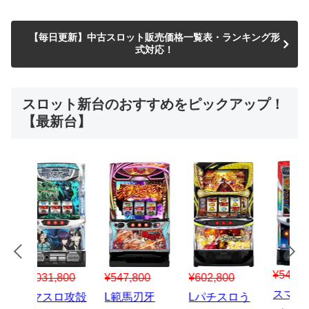
【毎日更新】中古スロット販売価格一覧表・ランキング形
式対応！
スロット新台のおすすめをピックアップ！
【最新台】
¥547,800
¥150,000
00
¥1,867,800
¥3
スマスロハナ
スマスロ秘宝
スロう
Lパチスロ 炎
ス