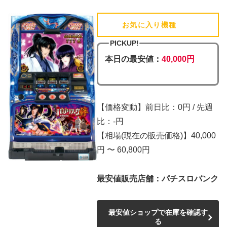
お気に入り機種
(追加済)
PICKUP!
本日の最安値：
40,000円
【価格変動】前日比：0円 / 先週
比：-円
【相場(現在の販売価格)】40,000
円 〜 60,800円
最安値販売店舗：パチスロバンク
最安値ショップで在庫を確認す
る