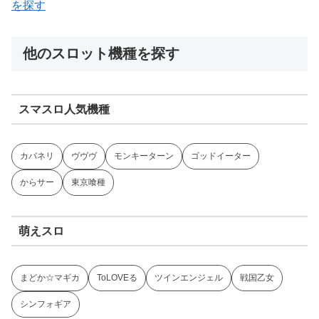
を探す
他のスロット機種を探す
スマスロ人気機種
カバネリ
ヴヴヴ
モンキーターン
ゴッドイーター
からサー
東京喰種
萌えスロ
まどか☆マギカ
ToLOVEる
ツインエンジェル
戦国乙女
シンフォギア