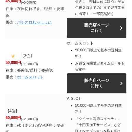
45,000円
引き！「即日出荷に対応」平日
(+5,000円)
午後２時までの注文で翌営業日
在庫：在庫切れです。/送料：要確
に出荷！！一部商品除く
認
販売：
パチスロわっしょい
販売店ページ
に行く
ホームスロット
50,000円以上で基本の送料無
【3位】
料！
50,800円
お得な時間限定タイムセールも
(+10,800円)
実施中
在庫：要確認/送料：要確認
販売：
ホームスロット
販売店ページ
に行く
A-SLOT
50,000円以上で基本の送料無
【4位】
料！
60,800円
「クイック電源スイッチ」、
(+20,800円)
「十円玉加工サービス」など
在庫：残りあとわずか/送料：要確
様々なオプションを取り揃え