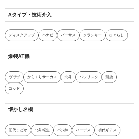
Aタイプ・技術介入
ディスクアップ
ハナビ
バーサス
クランキー
ひぐらし
爆裂AT機
ヴヴヴ
からくりサーカス
北斗
バジリスク
凱旋
ゴッド
懐かし名機
初代まどか
北斗転生
バジ絆
ハーデス
初代ギアス