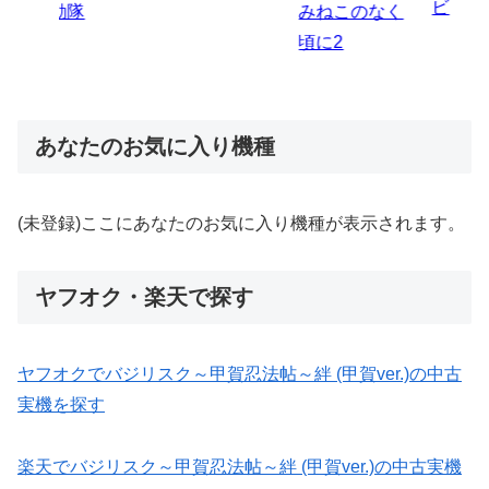
ビ
伝
のなく
炎ノ消防隊2
6
あなたのお気に入り機種
(未登録)ここにあなたのお気に入り機種が表示されます。
ヤフオク・楽天で探す
ヤフオクでバジリスク～甲賀忍法帖～絆 (甲賀ver.)の中古
実機を探す
楽天でバジリスク～甲賀忍法帖～絆 (甲賀ver.)の中古実機