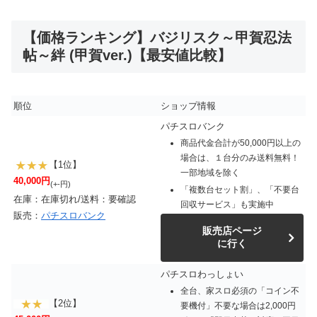
【価格ランキング】バジリスク～甲賀忍法
帖～絆 (甲賀ver.)【最安値比較】
順位
ショップ情報
パチスロバンク
商品代金合計が50,000円以上の
場合は、１台分のみ送料無料！
【1位】
一部地域を除く
40,000円
(+-円)
「複数台セット割」、「不要台
在庫：在庫切れ/送料：要確認
回収サービス」も実施中
販売：
パチスロバンク
販売店ページ
に行く
パチスロわっしょい
全台、家スロ必須の「コイン不
【2位】
要機付」不要な場合は2,000円