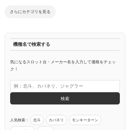
さらにカテゴリを見る
ジャグラー系
機種名で検索する
マイジャグ
ファンキー
アイム
ゴージャグ
ハッピー
気になるスロット台・メーカー名を入力して価格をチェッ
アニメタイアップ
ク！
エヴァ
コードギアス
化物語
炎炎ノ消防隊
ガンダム
検索
ゲーム原作
人気検索：
北斗
カバネリ
モンキーターン
モンハン
バイオ
ペルソナ
ゴッドイーター
鉄拳