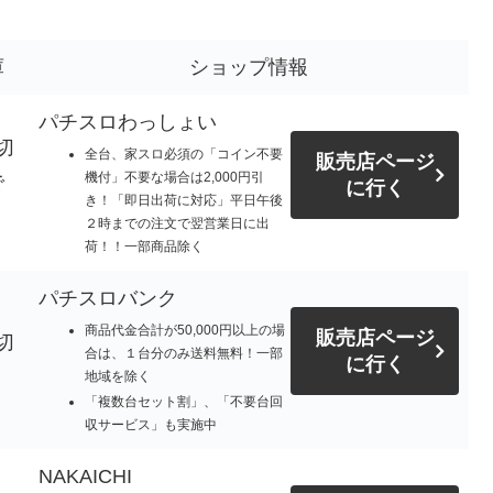
庫
ショップ情報
パチスロわっしょい
切
全台、家スロ必須の「コイン不要
販売店ページ
機付」不要な場合は2,000円引
で
に行く
き！「即日出荷に対応」平日午後
。
２時までの注文で翌営業日に出
荷！！一部商品除く
パチスロバンク
商品代金合計が50,000円以上の場
販売店ページ
切
合は、１台分のみ送料無料！一部
に行く
地域を除く
「複数台セット割」、「不要台回
収サービス」も実施中
NAKAICHI