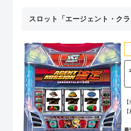
スロット「エージェント・クラ
【
【
最