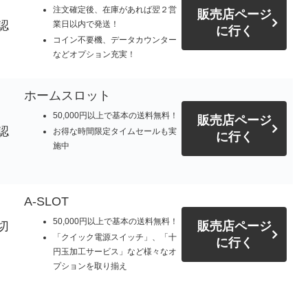
注文確定後、在庫があれば翌２営
販売店ページ
認
業日以内で発送！
に行く
コイン不要機、データカウンター
などオプション充実！
ホームスロット
50,000円以上で基本の送料無料！
販売店ページ
認
お得な時間限定タイムセールも実
に行く
施中
A-SLOT
50,000円以上で基本の送料無料！
切
販売店ページ
「クイック電源スイッチ」、「十
に行く
円玉加工サービス」など様々なオ
プションを取り揃え